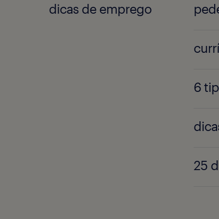
dicas de emprego
curr
6 ti