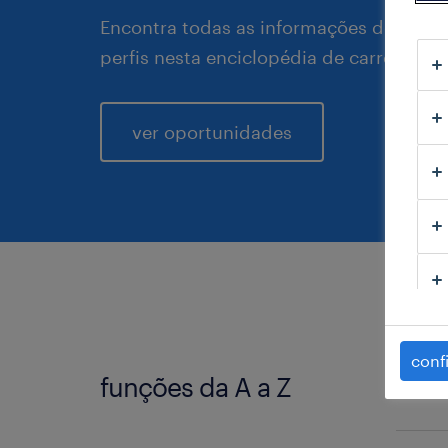
Encontra todas as informações detalhad
perfis nesta enciclopédia de carreiras.
ver oportunidades
conf
funções da A a Z
A
ac