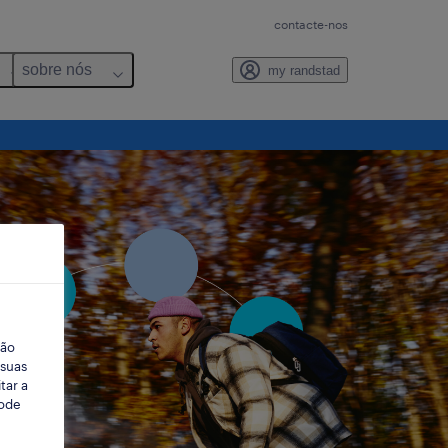
contacte-nos
sobre nós
my randstad
ção
 suas
tar a
Pode