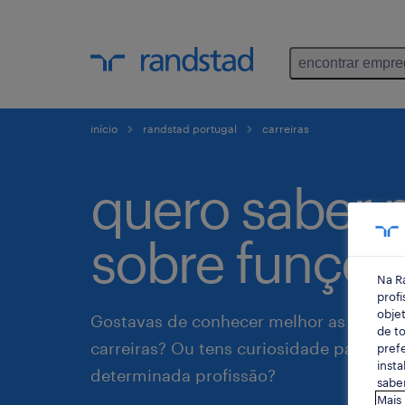
encontrar empr
início
randstad portugal
carreiras
quero saber 
sobre funçõe
Na R
profi
objet
Gostavas de conhecer melhor as funções
de to
carreiras? Ou tens curiosidade para sab
prefe
insta
determinada profissão?
saber
Mais