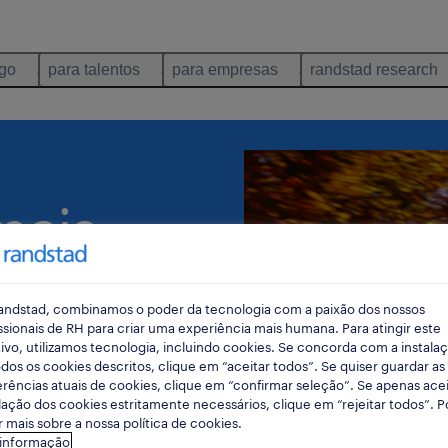
ego
para talentos
para empresas
randstad research
mais
s
andstad, combinamos o poder da tecnologia com a paixão dos nossos
ssionais de RH para criar uma experiência mais humana. Para atingir este
ivo, utilizamos tecnologia, incluindo cookies. Se concorda com a instala
 de diferentes
dos os cookies descritos, clique em “aceitar todos”. Se quiser guardar as
er qual o salário de uma
rências atuais de cookies, clique em “confirmar seleção”. Se apenas acei
lação dos cookies estritamente necessários, clique em “rejeitar todos”. 
 mais sobre a nossa política de cookies.
 informação