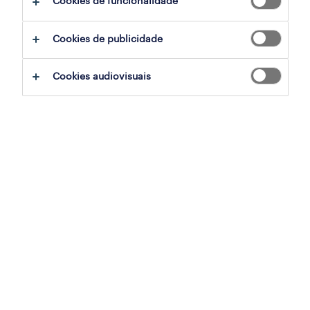
Cookies de funcionalidade
empregado de mesa
Cookies de publicidade
caniço, madeira, madeira
temporário
Cookies audiovisuais
publicado em 7 agosto 2026
jardineiro (m/f/x)
caniço, madeira
temporário