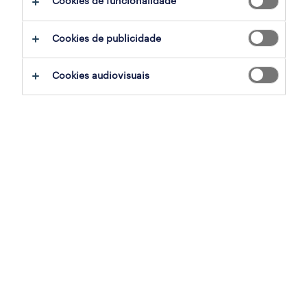
Cookies de funcionalidade
gestor de cliente presencial
Cookies de publicidade
lisboa, lisboa
temporário
Cookies audiovisuais
publicado em 6 agosto 2026
procurement specialist (m/f/x)
lisboa, lisboa
permanente