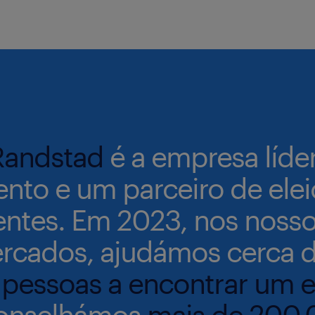
Randstad
é a empresa líd
ento e um parceiro de ele
ientes. Em 2023, nos noss
rcados, ajudámos cerca 
 pessoas a encontrar um
onselhámos
mais de 200.