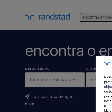
encontrar empr
encontra o em
pesquisar por
onde?
Na R
profi
objet
de to
utilizar localização
prefe
insta
atual
saber
Mais