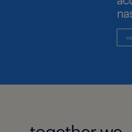
na
co
together we