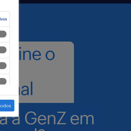
ivos
define o
o
ional
todos
a a GenZ em