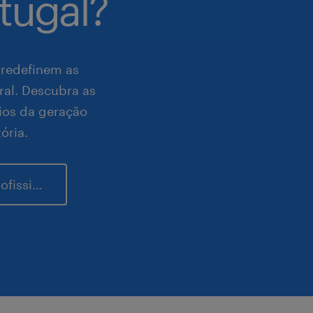
tugal?
 redefinem as
al. Descubra as
fios da geração
ória.
genZ e o sucesso profissional