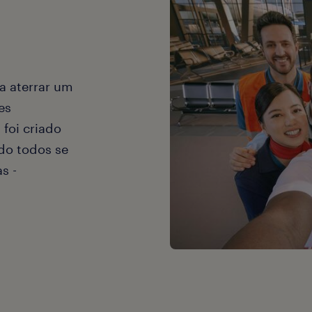
a aterrar um
es
foi criado
do todos se
s -