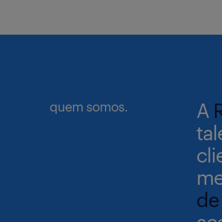
quem somos.
A
tal
cl
me
de
ac