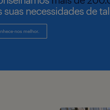
s suas necessidades de tal
nhece-nos melhor.