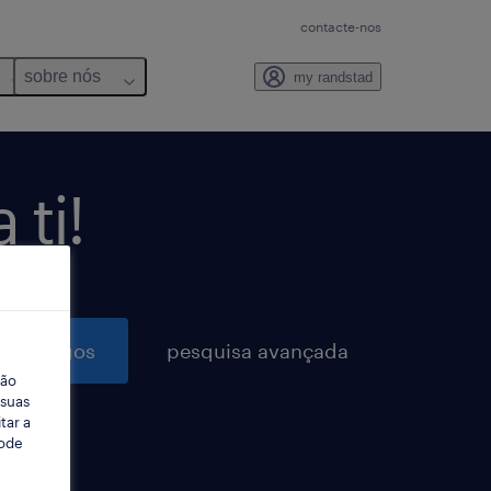
contacte-nos
sobre nós
my randstad
ti!
3 empregos
pesquisa avançada
ção
 suas
tar a
Pode