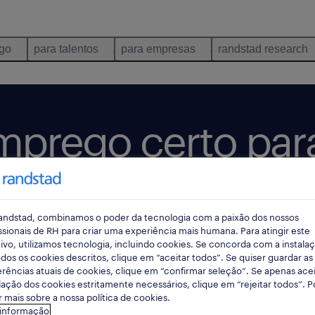
ego
para talentos
para empresas
randstad research
prego certo para 
distância
andstad, combinamos o poder da tecnologia com a paixão dos nossos
pesquisar 122
ssionais de RH para criar uma experiência mais humana. Para atingir este
ivo, utilizamos tecnologia, incluindo cookies. Se concorda com a instala
dos os cookies descritos, clique em “aceitar todos”. Se quiser guardar as
rências atuais de cookies, clique em “confirmar seleção”. Se apenas acei
lação dos cookies estritamente necessários, clique em “rejeitar todos”. 
 mais sobre a nossa política de cookies.
 informação