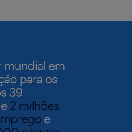
er mundial em
ição para os
os 39
de
2 milhões
 emprego
e
000 clientes