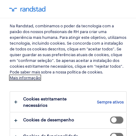
my randst
Na Randstad, combinamos o poder da tecnologia com a
os nossos estudos
paixão dos nossos profissionais de RH para criar uma
experiência mais humana. Para atingir este objetivo, utilizamos
tecnologia, incluindo cookies. Se concorda com a instalação
talento sem prazo de
de todos os cookies descritos, clique em “aceitar todos”. Se
quiser guardar as suas preferências atuais de cookies, clique
validade: o mercado de
em “confirmar seleção”. Se apenas aceitar a instalação dos
cookies estritamente necessários, clique em “rejeitar todos”.
trabalho depois dos 55
Pode saber mais sobre a nossa política de cookies.
Mais informação
Fique a conhecer em detalhe o peso
crescente dos profissionais séniores na força
Cookies estritamente
Sempre ativos
necessários
de trabalho, as suas taxas de atividade e
emprego, e o impacto estrutural que terão na
Cookies de desempenho
economia portuguesa nas próximas décadas.