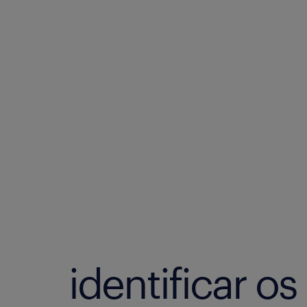
exclu
é puní
identificar os