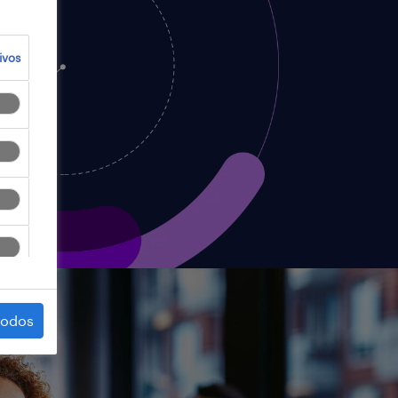
ivos
todos