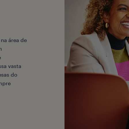
 na área de
m
e
ssa vasta
esas do
empre
.