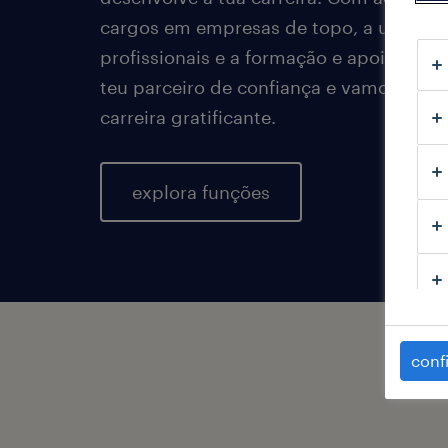
cargos em empresas de topo, a uma co
profissionais e a formação e apoio espe
teu parceiro de confiança e vamos ajuda
carreira gratificante.
explora funções
conf