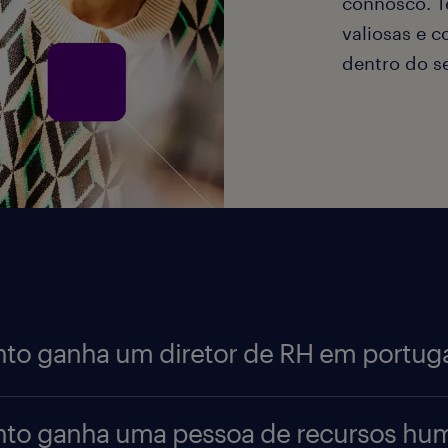
connosco. T
valiosas e c
dentro do se
to ganha um diretor de RH em portuga
ário de um
diretor de RH
possa variar significativa
to ganha uma pessoa de recursos hu
ados e a empresa para a qual trabalha. Segundo o re