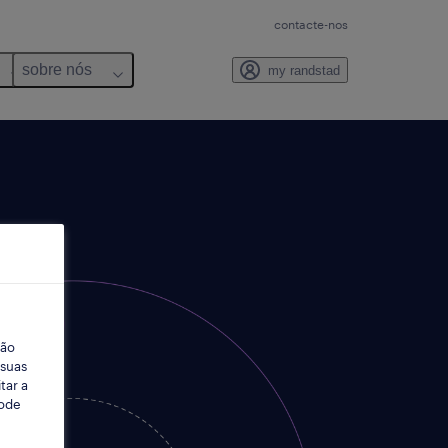
contacte-nos
sobre nós
my randstad
ção
 suas
tar a
Pode