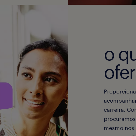
o qu
ofe
Proporciona
acompanhand
carreira. C
procuramos 
mesmo nos 