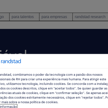
ego
para talentos
para empresas
randstad research
iável
onais de
andstad, combinamos o poder da tecnologia com a paixão dos nossos
.
ssionais de RH para criar uma experiência mais humana. Para atingir este
ivo, utilizamos tecnologia, incluindo cookies. Se concorda com a instala
dos os cookies descritos, clique em “aceitar todos”. Se quiser guardar as
rências atuais de cookies, clique em “confirmar seleção”. Se apenas acei
lação dos cookies estritamente necessários, clique em “rejeitar todos”. 
te pelo que fazes e
 mais sobre a nossa política de cookies.
 uma vasta oferta de
 informação