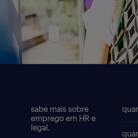
sabe mais sobre
quan
emprego em HR e
legal.
O sal
quan
prest