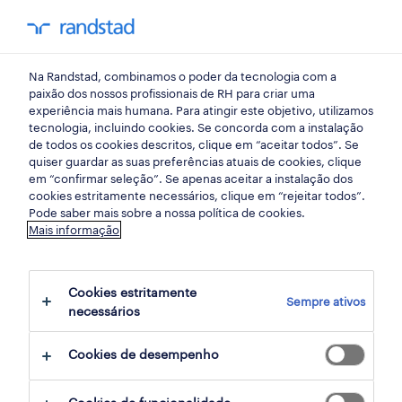
my randst
Na Randstad, combinamos o poder da tecnologia com a
professional
paixão dos nossos profissionais de RH para criar uma
experiência mais humana. Para atingir este objetivo, utilizamos
tecnologia, incluindo cookies. Se concorda com a instalação
um parceiro fiável para
de todos os cookies descritos, clique em “aceitar todos”. Se
quiser guardar as suas preferências atuais de cookies, clique
profissionais de vendas e
em “confirmar seleção”. Se apenas aceitar a instalação dos
cookies estritamente necessários, clique em “rejeitar todos”.
marketing.
Pode saber mais sobre a nossa política de cookies.
Mais informação
Encontra o teu emprego ideal, apaixona-te
pelo que fazes e desenvolve a tua carreira.
Cookies estritamente
Sempre ativos
necessários
Com acesso a uma vasta oferta de cargos em
empresas de topo, a uma comunidade global
Cookies de desempenho
de profissionais e a formação e apoio
especializados, seremos o teu parceiro de