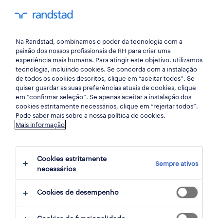
my randst
Na Randstad, combinamos o poder da tecnologia com a
início
paixão dos nossos profissionais de RH para criar uma
experiência mais humana. Para atingir este objetivo, utilizamos
tecnologia, incluindo cookies. Se concorda com a instalação
dados relevantes sobre o
de todos os cookies descritos, clique em “aceitar todos”. Se
quiser guardar as suas preferências atuais de cookies, clique
mercado de trabalho
em “confirmar seleção”. Se apenas aceitar a instalação dos
cookies estritamente necessários, clique em “rejeitar todos”.
Pode saber mais sobre a nossa política de cookies.
Bem-vindo ao Randstad Research, onde pode
Mais informação
encontrar os dados mais relevantes sobre
emprego, salários, o que motiva os
Cookies estritamente
Sempre ativos
profissionais e as principais tendências do
necessários
mercado de trabalho, tudo num só espaço.
Cookies de desempenho