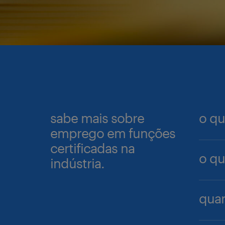
sabe mais sobre
o qu
emprego em funções
certificadas na
Consi
o qu
indústria.
técni
quali
O tra
taref
quan
trans
divers
É com