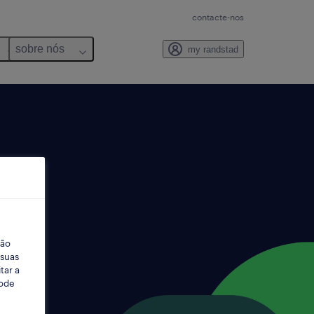
contacte-nos
sobre nós
my randstad
ção
 suas
tar a
Pode