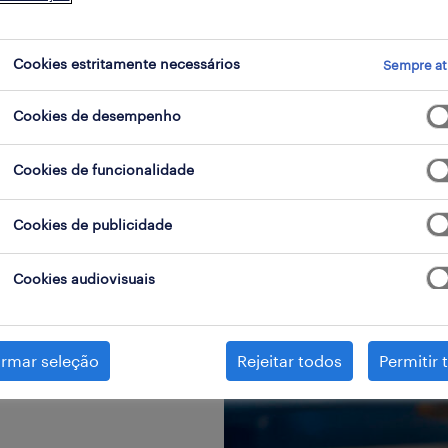
us objetivos. Tem acesso
o, incluindo funções
Cookies estritamente necessários
Sempre at
melhores empresas do
o contínua por parte de
Cookies de desempenho
upa com o teu bem-
Cookies de funcionalidade
Cookies de publicidade
Cookies audiovisuais
irmar seleção
Rejeitar todos
Permitir 