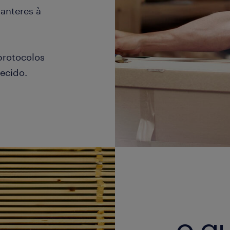
anteres à
protocolos
ecido.
o qu