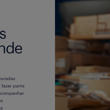
s
ande
curadas
 fazer parte
acompanhar
os
ra