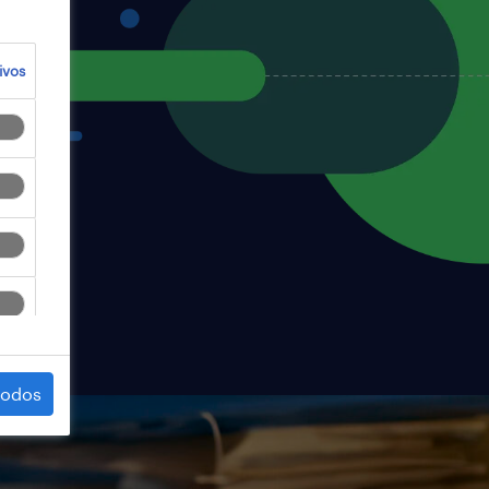
ivos
todos