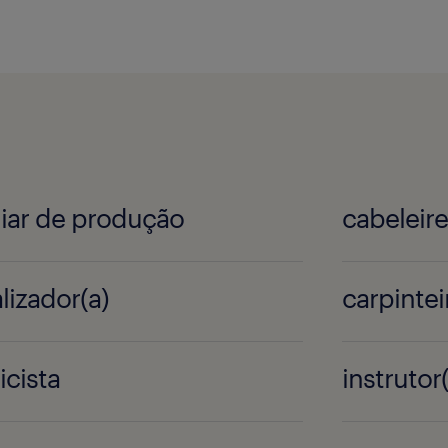
liar de produção
cabeleire
lizador(a)
carpintei
icista
instruto