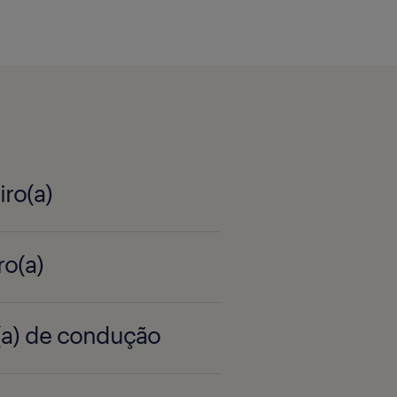
iro(a)
ro(a)
r(a) de condução