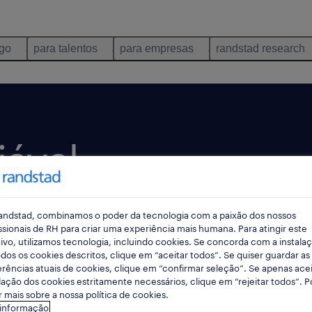
ego
para talentos
para empresas
randstad research
iável
onais
andstad, combinamos o poder da tecnologia com a paixão dos nossos
s.
ssionais de RH para criar uma experiência mais humana. Para atingir este
ivo, utilizamos tecnologia, incluindo cookies. Se concorda com a instala
dos os cookies descritos, clique em “aceitar todos”. Se quiser guardar as
rências atuais de cookies, clique em “confirmar seleção”. Se apenas acei
lação dos cookies estritamente necessários, clique em “rejeitar todos”. 
enta as tuas
 mais sobre a nossa política de cookies.
da pessoal e
 informação