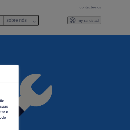
contacte-nos
sobre nós
my randstad
ção
 suas
tar a
Pode