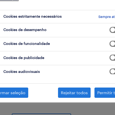
Cookies estritamente necessários
Sempre at
Cookies de desempenho
Cookies de funcionalidade
mecânico
Sentes prazer em reparar aparelhos e máquin
Cookies de publicidade
mecânico pode ser a coisa certa para ti. Há 
mecânicos, por isso terás uma grande oportu
Cookies audiovisuais
e onde podes trabalhar como mecânico, o que 
salário médio, e descobre quais são as tuas o
irmar seleção
Rejeitar todos
Permitir 