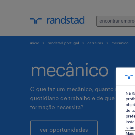
encontrar empr
início
randstad portugal
carreiras
mecânico
mecânico
O que faz um mecânico, quanto recebe,
Na R
quotidiano de trabalho e de que compet
profi
objet
formação necessita?
de to
prefe
insta
saber
ver oportunidades
Mais