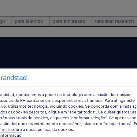
ego
para talentos
para empresas
randstad research
omo é o seu quotidiano
andstad, combinamos o poder da tecnologia com a paixão dos nossos
eriência e formação
ssionais de RH para criar uma experiência mais humana. Para atingir este
ivo, utilizamos tecnologia, incluindo cookies. Se concorda com a instala
dos os cookies descritos, clique em “aceitar todos”. Se quiser guardar as
rências atuais de cookies, clique em “confirmar seleção”. Se apenas acei
lação dos cookies estritamente necessários, clique em “rejeitar todos”. 
 mais sobre a nossa política de cookies.
 informação