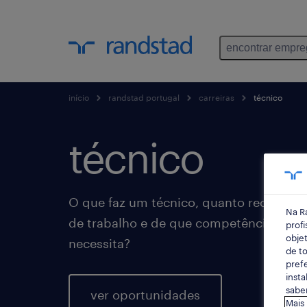
encontrar empr
início
randstad portugal
carreiras
técnico
técnico
O que faz um técnico, quanto recebe, c
Na R
de trabalho e de que competências, exp
profi
objet
necessita?
de to
prefe
insta
saber
ver oportunidades
Mais