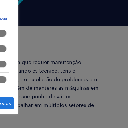
ivos
maquinaria que requer manutenção
nto. Quando és técnico, tens o
amento, de resolução de problemas em
. Para além de manteres as máquinas em
orar o desempenho de vários
todos
 de trabalhar em múltiplos setores de