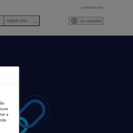
contacte-nos
sobre nós
my randstad
ção
 suas
tar a
Pode