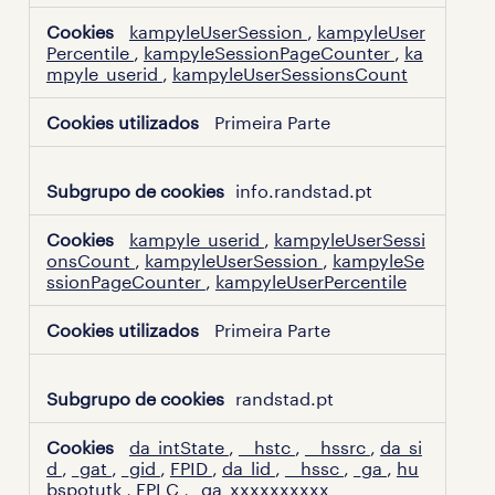
kampyleUserSession
,
kampyleUser
Percentile
,
kampyleSessionPageCounter
,
ka
mpyle_userid
,
kampyleUserSessionsCount
Primeira Parte
info.randstad.pt
kampyle_userid
,
kampyleUserSessi
onsCount
,
kampyleUserSession
,
kampyleSe
ssionPageCounter
,
kampyleUserPercentile
Primeira Parte
randstad.pt
da_intState
,
__hstc
,
__hssrc
,
da_si
d
,
_gat
,
_gid
,
FPID
,
da_lid
,
__hssc
,
_ga
,
hu
bspotutk
,
FPLC
,
_ga_xxxxxxxxxx