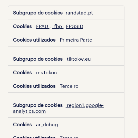
Cookies
randstad.pt
de
publicidade
FPAU
,
_fbp
,
FPGSID
Primeira Parte
tiktokw.eu
msToken
Terceiro
region1.google-
analytics.com
ar_debug
Terceiro