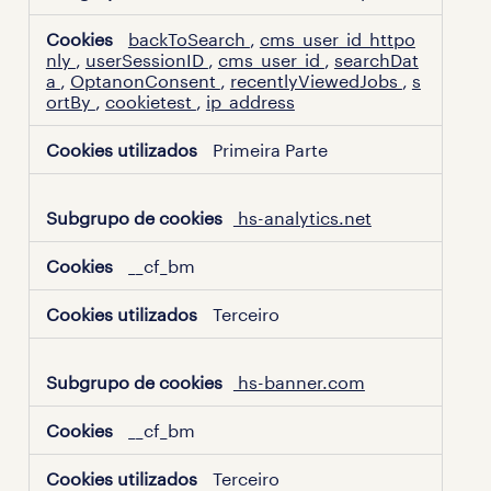
backToSearch
,
cms_user_id_httpo
nly
,
userSessionID
,
cms_user_id
,
searchDat
a
,
OptanonConsent
,
recentlyViewedJobs
,
s
ortBy
,
cookietest
,
ip_address
Primeira Parte
hs-analytics.net
__cf_bm
Terceiro
hs-banner.com
__cf_bm
Terceiro