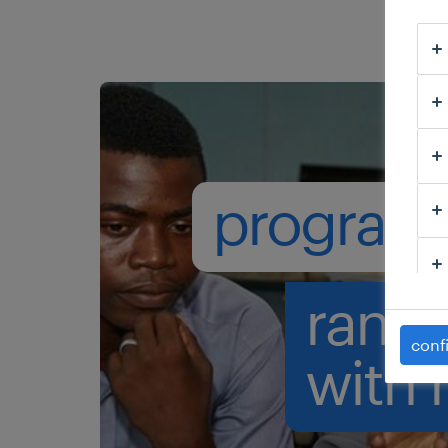
program
rand
conf
with 