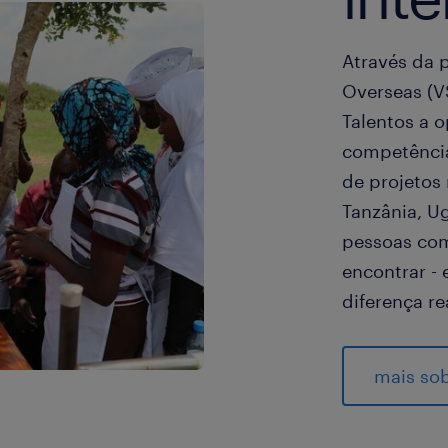
Através da 
Overseas (V
Talentos a 
competência
de projetos 
Tanzânia, U
pessoas com
encontrar -
diferença re
mais so