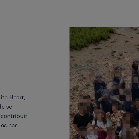
th Heart,
de se
contribuir
des nas