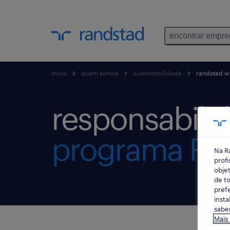
encontrar empr
início
quem somos
sustentabilidade
randstad wi
responsabilid
programa Ran
Na R
profi
objet
de to
prefe
insta
saber
Mais