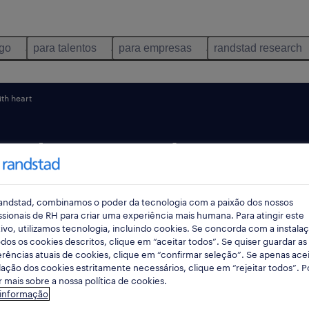
ego
para talentos
para empresas
randstad research
th heart
ade social e corp
dstad With Hear
andstad, combinamos o poder da tecnologia com a paixão dos nossos
ssionais de RH para criar uma experiência mais humana. Para atingir este
ivo, utilizamos tecnologia, incluindo cookies. Se concorda com a instala
dos os cookies descritos, clique em “aceitar todos”. Se quiser guardar as
rências atuais de cookies, clique em “confirmar seleção”. Se apenas acei
lação dos cookies estritamente necessários, clique em “rejeitar todos”. 
 mais sobre a nossa política de cookies.
 informação