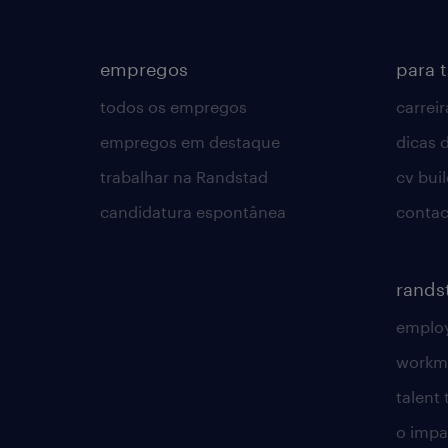
empregos
para 
todos os empregos
carreir
empregos em destaque
dicas d
trabalhar na Randstad
cv bui
candidatura espontânea
contac
rands
employ
workm
talent
o impac