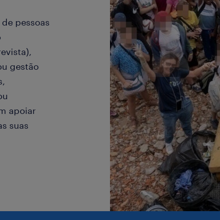
 de pessoas
o
evista),
ou gestão
s,
ou
am apoiar
as suas