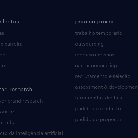
talentos
para empresas
as
trabalho temporário
e carreira
outsourcing
lder
inhouse services
tos
career counseling
recrutamento e seleção
assessment & developmen
tad research
ferramentas digitais
er brand research
pedido de contacto
onitor
pedido de proposta
 trends
to da inteligência artificial