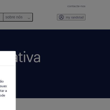
contacte-nos
sobre nós
my randstad
orativa
t
ção
 suas
tar a
Pode