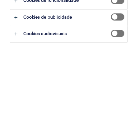
Cookies de funcionalidade
todos os empregos
Cookies de publicidade
empregos em destaque
exide technologies
Cookies audiovisuais
Glintt Life - saúde e
farmácias
emprego nas ilhas
retalho alimentar - algarve
multilingual jobs
trabalhar na NOS
trabalhar em aeroportos
trabalhar na vodafone