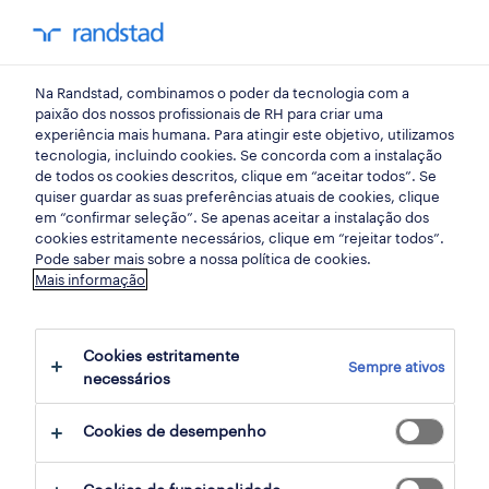
my randst
Na Randstad, combinamos o poder da tecnologia com a
carreiras
paixão dos nossos profissionais de RH para criar uma
experiência mais humana. Para atingir este objetivo, utilizamos
tecnologia, incluindo cookies. Se concorda com a instalação
cabeleireiro
de todos os cookies descritos, clique em “aceitar todos”. Se
quiser guardar as suas preferências atuais de cookies, clique
em “confirmar seleção”. Se apenas aceitar a instalação dos
O que faz um cabeleireiro, quanto recebe,
cookies estritamente necessários, clique em “rejeitar todos”.
Pode saber mais sobre a nossa política de cookies.
como é o seu quotidiano de trabalho e de
Mais informação
que competências, experiência e formação
necessita?
Cookies estritamente
Sempre ativos
necessários
ver oportunidades
Cookies de desempenho