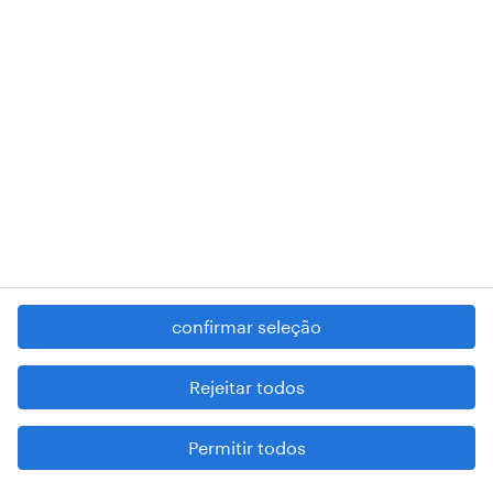
de responsabilidade limitada, registada em Portugal com o número
de pessoa coletiva 503298999 .
A nossa sede encontra-se na Rua Amílcar Cabral, número 25, 1750-
018 Lisboa.
RANDSTAD,
, and SHAPING THE WORLD OF WORK are
registered trademarks of © Randstad N.V.
contacte-nos
termos e condições
política de privacidade
confirmar seleção
regime geral da prevenção da corrupção
denúncia de má conduta
Rejeitar todos
reportar problemas de segurança
Permitir todos
cookies