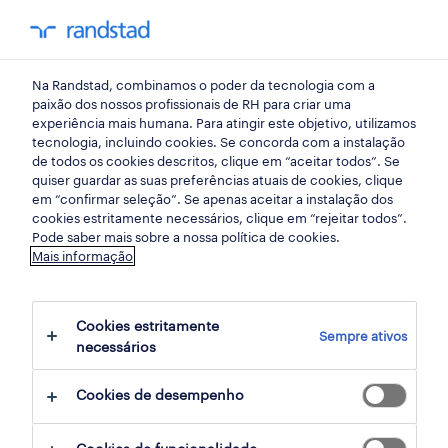
my randst
Na Randstad, combinamos o poder da tecnologia com a
carreiras
paixão dos nossos profissionais de RH para criar uma
experiência mais humana. Para atingir este objetivo, utilizamos
tecnologia, incluindo cookies. Se concorda com a instalação
operador de produção
de todos os cookies descritos, clique em “aceitar todos”. Se
quiser guardar as suas preferências atuais de cookies, clique
em “confirmar seleção”. Se apenas aceitar a instalação dos
O que faz um operador de produção, quanto
cookies estritamente necessários, clique em “rejeitar todos”.
Pode saber mais sobre a nossa política de cookies.
recebe, como é o seu quotidiano de trabalho
Mais informação
e de que competências, experiência e
formação necessita?
Cookies estritamente
Sempre ativos
necessários
ver oportunidades
Cookies de desempenho