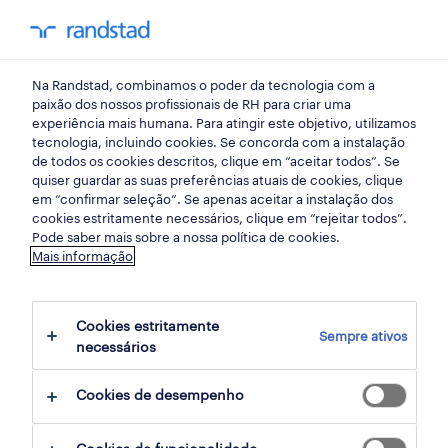
my randst
Na Randstad, combinamos o poder da tecnologia com a
carreiras
paixão dos nossos profissionais de RH para criar uma
experiência mais humana. Para atingir este objetivo, utilizamos
tecnologia, incluindo cookies. Se concorda com a instalação
seo specialist
de todos os cookies descritos, clique em “aceitar todos”. Se
quiser guardar as suas preferências atuais de cookies, clique
em “confirmar seleção”. Se apenas aceitar a instalação dos
O que faz um SEO specialist, quanto recebe,
cookies estritamente necessários, clique em “rejeitar todos”.
Pode saber mais sobre a nossa política de cookies.
como é o seu quotidiano de trabalho e de
Mais informação
que competências, experiência e formação
necessita?
Cookies estritamente
Sempre ativos
necessários
ver oportunidades
Cookies de desempenho