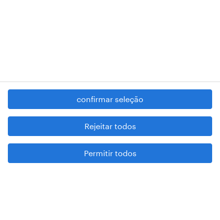
RANDSTAD,
, and SHAPING THE WORLD OF WORK are
registered trademarks of © Randstad N.V.
contacte-nos
termos e condições
política de privacidade
confirmar seleção
regime geral da prevenção da corrupção
denúncia de má conduta
Rejeitar todos
reportar problemas de segurança
Permitir todos
cookies
mapa do site
esteja atento