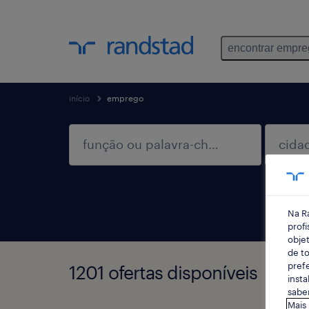
encontrar empr
início
emprego
Na R
profi
objet
de to
prefe
1201 ofertas disponíveis
insta
saber
Mais