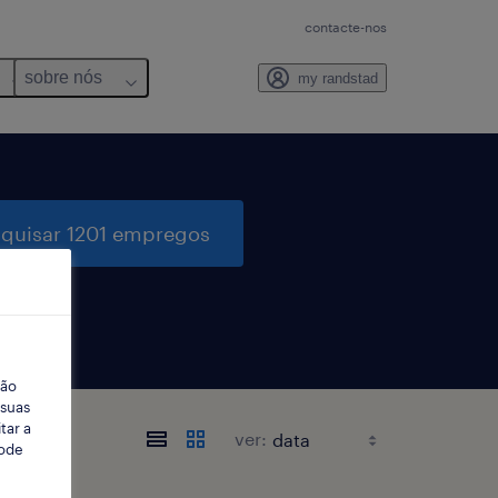
contacte-nos
sobre nós
my randstad
quisar 1201 empregos
ção
 suas
tar a
ver:
Pode