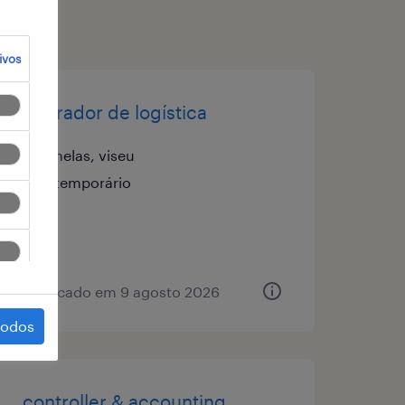
ivos
operador de logística
nelas, viseu
temporário
publicado em 9 agosto 2026
todos
controller & accounting