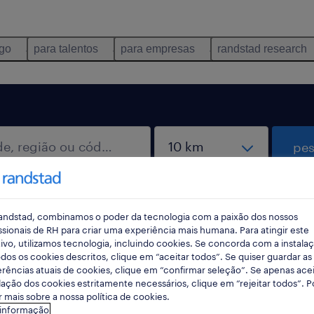
ego
para talentos
para empresas
randstad research
pes
andstad, combinamos o poder da tecnologia com a paixão dos nossos
ssionais de RH para criar uma experiência mais humana. Para atingir este
ivo, utilizamos tecnologia, incluindo cookies. Se concorda com a instala
dos os cookies descritos, clique em “aceitar todos”. Se quiser guardar as
rências atuais de cookies, clique em “confirmar seleção”. Se apenas acei
lação dos cookies estritamente necessários, clique em “rejeitar todos”. 
 mais sobre a nossa política de cookies.
 informação