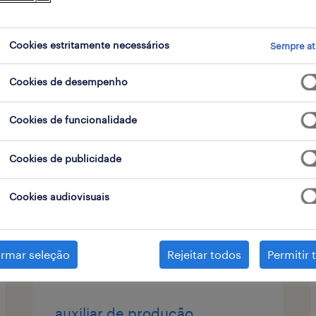
contrato
Cookies estritamente necessários
Sempre at
Cookies de desempenho
mecânico de máquinas
agrícolas (m/f/x)
Cookies de funcionalidade
vila do conde, porto
Cookies de publicidade
permanente
Cookies audiovisuais
publicado em 9 agosto 2026
irmar seleção
Rejeitar todos
Permitir 
auxiliar de produção