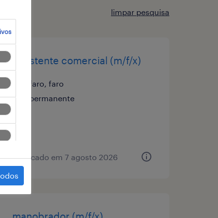
limpar pesquisa
ivos
assistente comercial (m/f/x)
faro, faro
permanente
publicado em 7 agosto 2026
todos
manobrador (m/f/x)