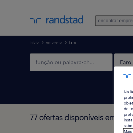
encontrar empr
início
emprego
faro
Na R
profi
objet
de to
prefe
77 ofertas disponíveis em Faro
insta
saber
Mais