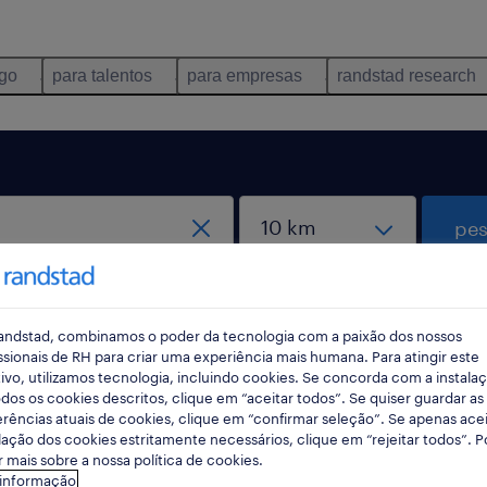
ego
para talentos
para empresas
randstad research
pes
andstad, combinamos o poder da tecnologia com a paixão dos nossos
ssionais de RH para criar uma experiência mais humana. Para atingir este
ivo, utilizamos tecnologia, incluindo cookies. Se concorda com a instala
dos os cookies descritos, clique em “aceitar todos”. Se quiser guardar as
rências atuais de cookies, clique em “confirmar seleção”. Se apenas acei
lação dos cookies estritamente necessários, clique em “rejeitar todos”. 
 mais sobre a nossa política de cookies.
 informação