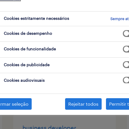
 de contrato
Cookies estritamente necessários
Sempre at
Cookies de desempenho
assistente comercial (m/f/x)
Cookies de funcionalidade
portimão, faro
permanente
Cookies de publicidade
Cookies audiovisuais
publicado em 7 agosto 2026
irmar seleção
Rejeitar todos
Permitir 
business developer