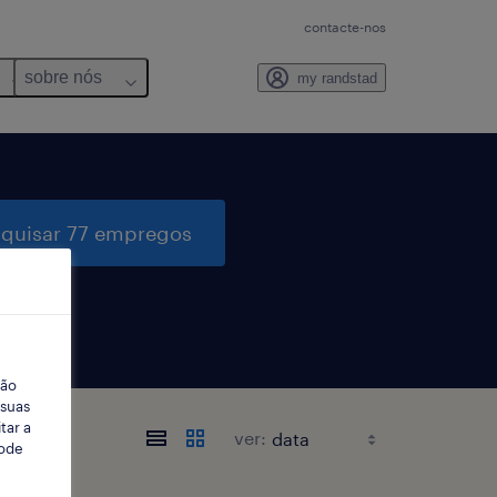
contacte-nos
sobre nós
my randstad
quisar 77 empregos
ção
 suas
tar a
ver:
Pode