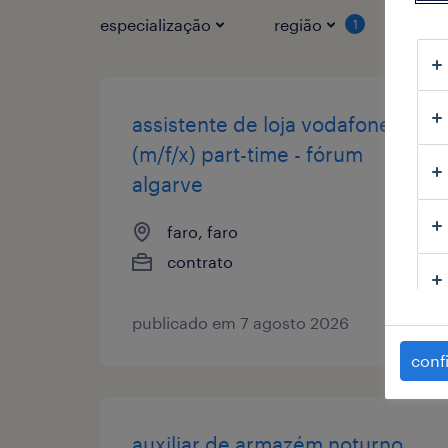
especialização
região
tipo
1
assistente de loja vodafone
(m/f/x) part-time - fórum
algarve
faro, faro
contrato
publicado em 7 agosto 2026
conf
auxiliar de armazém noturno