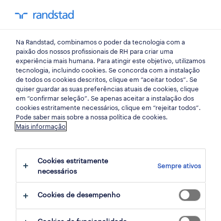
my randst
Na Randstad, combinamos o poder da tecnologia com a
porto, portugal
paixão dos nossos profissionais de RH para criar uma
experiência mais humana. Para atingir este objetivo, utilizamos
tecnologia, incluindo cookies. Se concorda com a instalação
de todos os cookies descritos, clique em “aceitar todos”. Se
quiser guardar as suas preferências atuais de cookies, clique
em “confirmar seleção”. Se apenas aceitar a instalação dos
cookies estritamente necessários, clique em “rejeitar todos”.
Pode saber mais sobre a nossa política de cookies.
Mais informação
Cookies estritamente
Sempre ativos
145 Permanente encontrar Porto, Portugal,
necessários
Lisboa
Cookies de desempenho
filter
2