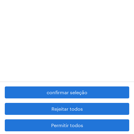
RANDSTAD,
, and SHAPING THE WORLD OF WORK are
registered trademarks of © Randstad N.V.
contacte-nos
termos e condições
política de privacidade
regime geral da prevenção da corrupção
denúncia de má conduta
confirmar seleção
reportar problemas de segurança
cookies
Rejeitar todos
mapa do site
Permitir todos
esteja atento