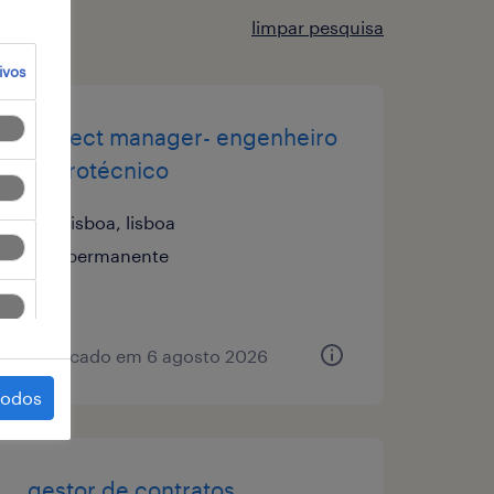
limpar pesquisa
ivos
project manager- engenheiro
eletrotécnico
lisboa, lisboa
permanente
publicado em 6 agosto 2026
todos
gestor de contratos