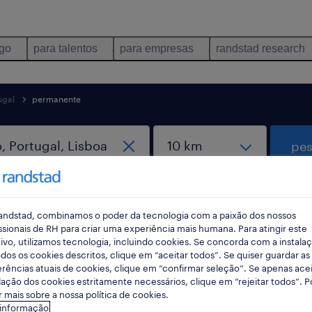
ego
para talentos
para empresas
randstad research
ugal
permanente
pes
andstad, combinamos o poder da tecnologia com a paixão dos nossos
ssionais de RH para criar uma experiência mais humana. Para atingir este
ivo, utilizamos tecnologia, incluindo cookies. Se concorda com a instala
dos os cookies descritos, clique em “aceitar todos”. Se quiser guardar as
rências atuais de cookies, clique em “confirmar seleção”. Se apenas acei
regos disponíveis em Porto, Portugal,
lação dos cookies estritamente necessários, clique em “rejeitar todos”. 
 mais sobre a nossa política de cookies.
 informação