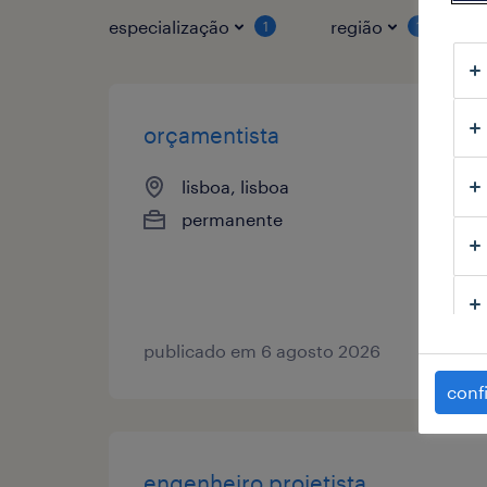
especialização
região
1
1
orçamentista
lisboa, lisboa
permanente
publicado em 6 agosto 2026
conf
engenheiro projetista