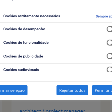
tipo de contrato
1
Cookies estritamente necessários
Sempre at
Cookies de desempenho
procurement specialist (m/f/x)
Cookies de funcionalidade
lisboa, lisboa
permanente
Cookies de publicidade
Cookies audiovisuais
publicado em 6 agosto 2026
irmar seleção
Rejeitar todos
Permitir 
architect / project manager