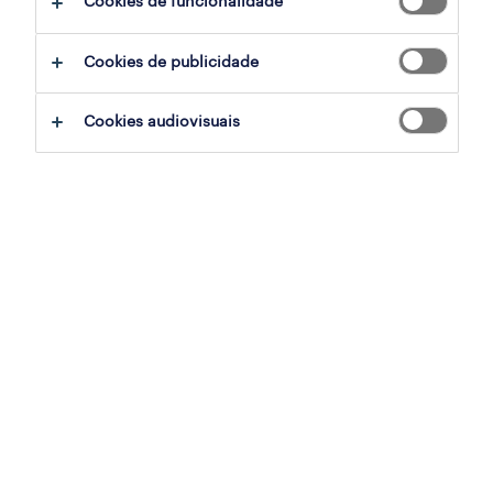
Cookies de funcionalidade
filter
3
Cookies de publicidade
it internal control consultant (m/f/x)
Cookies audiovisuais
lisboa, lisboa
permanente
publicado em 6 agosto 2026
cloud architect
lisboa, lisboa