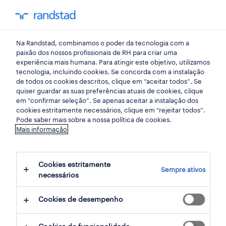
my randst
Na Randstad, combinamos o poder da tecnologia com a
porto, portugal
paixão dos nossos profissionais de RH para criar uma
experiência mais humana. Para atingir este objetivo, utilizamos
tecnologia, incluindo cookies. Se concorda com a instalação
de todos os cookies descritos, clique em “aceitar todos”. Se
quiser guardar as suas preferências atuais de cookies, clique
em “confirmar seleção”. Se apenas aceitar a instalação dos
cookies estritamente necessários, clique em “rejeitar todos”.
Pode saber mais sobre a nossa política de cookies.
Mais informação
Cookies estritamente
Sempre ativos
23 Permanente Tecnologias de informação
necessários
empregos disponíveis em Porto, Portugal,
Cookies de desempenho
Lisboa