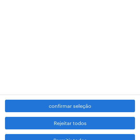
018 Lisboa.
RANDSTAD,
, and SHAPING THE WORLD OF WORK are
registered trademarks of © Randstad N.V.
contacte-nos
termos e condições
política de privacidade
regime geral da prevenção da corrupção
denúncia de má conduta
confirmar seleção
reportar problemas de segurança
cookies
Rejeitar todos
mapa do site