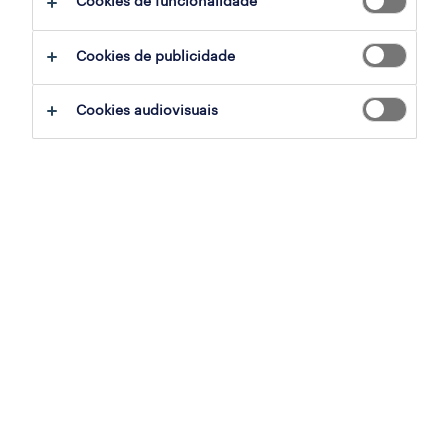
Cookies de funcionalidade
filter
3
Cookies de publicidade
accounts payable
Cookies audiovisuais
lisboa, lisboa
permanente
publicado em 6 agosto 2026
profissional de rh (vaga 6 meses)
lisboa, lisboa