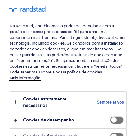
my randst
Na Randstad, combinamos o poder da tecnologia com a
porto, portugal
paixão dos nossos profissionais de RH para criar uma
experiência mais humana. Para atingir este objetivo, utilizamos
tecnologia, incluindo cookies. Se concorda com a instalação
de todos os cookies descritos, clique em “aceitar todos”. Se
quiser guardar as suas preferências atuais de cookies, clique
em “confirmar seleção”. Se apenas aceitar a instalação dos
cookies estritamente necessários, clique em “rejeitar todos”.
Pode saber mais sobre a nossa política de cookies.
Mais informação
Cookies estritamente
Sempre ativos
4 Permanente Serviços de consultoria
necessários
empregos disponíveis em Porto, Portugal,
Cookies de desempenho
Lisboa