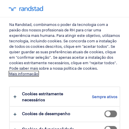
my randst
Na Randstad, combinamos o poder da tecnologia com a
porto, portugal
paixão dos nossos profissionais de RH para criar uma
experiência mais humana. Para atingir este objetivo, utilizamos
tecnologia, incluindo cookies. Se concorda com a instalação
de todos os cookies descritos, clique em “aceitar todos”. Se
quiser guardar as suas preferências atuais de cookies, clique
em “confirmar seleção”. Se apenas aceitar a instalação dos
cookies estritamente necessários, clique em “rejeitar todos”.
Pode saber mais sobre a nossa política de cookies.
Mais informação
Cookies estritamente
Sempre ativos
13 Permanente Vendas, comercial empregos
necessários
disponíveis em Porto, Portugal, Lisboa
Cookies de desempenho
filter
3