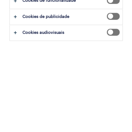
Cookies de funcionalidade
Cookies de publicidade
orçamentista
lisboa, lisboa
Cookies audiovisuais
permanente
publicado em 6 agosto 2026
procurement specialist (m/f/x)
lisboa, lisboa
permanente