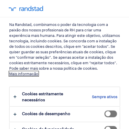
my randst
Na Randstad, combinamos o poder da tecnologia com a
lisboa
paixão dos nossos profissionais de RH para criar uma
experiência mais humana. Para atingir este objetivo, utilizamos
tecnologia, incluindo cookies. Se concorda com a instalação
de todos os cookies descritos, clique em “aceitar todos”. Se
quiser guardar as suas preferências atuais de cookies, clique
em “confirmar seleção”. Se apenas aceitar a instalação dos
cookies estritamente necessários, clique em “rejeitar todos”.
Pode saber mais sobre a nossa política de cookies.
Mais informação
Cookies estritamente
Sempre ativos
22 engenharia oportunidades em Porto,
necessários
Portugal, Lisboa encontradas para ti
Cookies de desempenho
filter
2