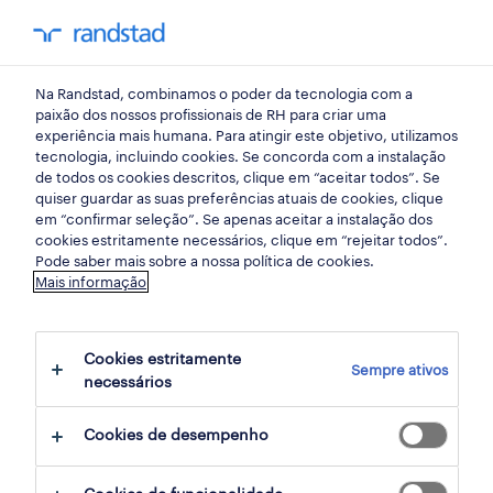
my randst
Na Randstad, combinamos o poder da tecnologia com a
engenharia
paixão dos nossos profissionais de RH para criar uma
experiência mais humana. Para atingir este objetivo, utilizamos
tecnologia, incluindo cookies. Se concorda com a instalação
engenheiro de propostas
de todos os cookies descritos, clique em “aceitar todos”. Se
quiser guardar as suas preferências atuais de cookies, clique
(engenheiro eletrotécnico)
em “confirmar seleção”. Se apenas aceitar a instalação dos
cookies estritamente necessários, clique em “rejeitar todos”.
(m/f/x).
Pode saber mais sobre a nossa política de cookies.
Mais informação
lisboa, lisboa
Cookies estritamente
Sempre ativos
publicado há 1 dia
necessários
data limite 17 agosto 2026
Cookies de desempenho