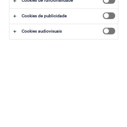
Cookies de funcionalidade
candidatura
Cookies de publicidade
sumário
Cookies audiovisuais
lisboa, lisboa
permanente
especialização
engenharia
referência
OTS-2026-180589