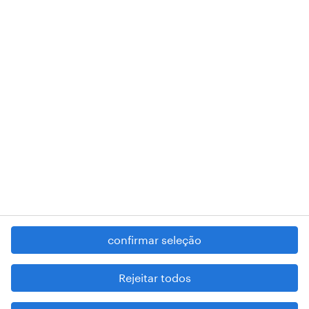
018 Lisboa.
RANDSTAD,
, and SHAPING THE WORLD OF WORK are
registered trademarks of © Randstad N.V.
contacte-nos
termos e condições
política de privacidade
regime geral da prevenção da corrupção
denúncia de má conduta
confirmar seleção
reportar problemas de segurança
cookies
Rejeitar todos
mapa do site