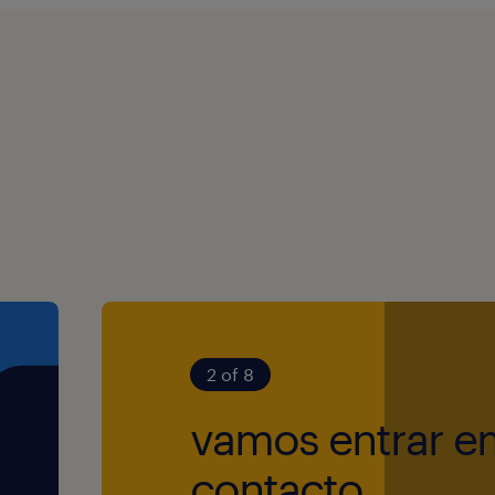
a;
reito comercial
erá valorizado.
ivil, etc.);
oria jurídica,
aboração dos
 referidas
2 of 8
vamos entrar e
contacto.