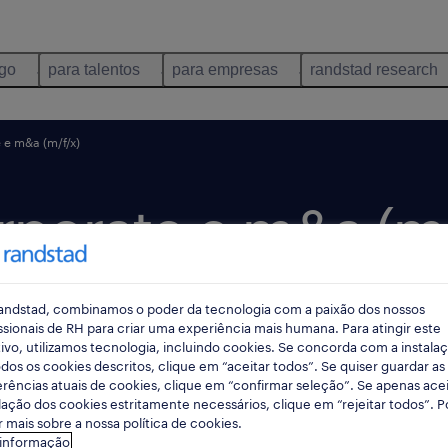
ego
para talentos
para empresas
randstad research
e m&a (m/f/x)
porate e m&a (m/
andstad, combinamos o poder da tecnologia com a paixão dos nossos
 dias
data limite 17 agosto 2026
ssionais de RH para criar uma experiência mais humana. Para atingir este
ivo, utilizamos tecnologia, incluindo cookies. Se concorda com a instala
dos os cookies descritos, clique em “aceitar todos”. Se quiser guardar as
rências atuais de cookies, clique em “confirmar seleção”. Se apenas acei
lação dos cookies estritamente necessários, clique em “rejeitar todos”. 
 mais sobre a nossa política de cookies.
 informação