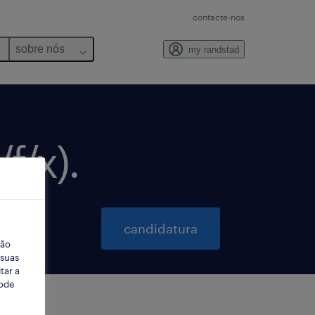
contacte-nos
sobre nós
my randstad
f/x).
candidatura
ção
 suas
tar a
Pode