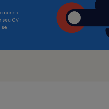
o nunca
 o seu CV
 se