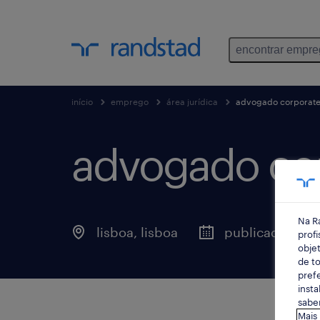
encontrar empr
início
emprego
área jurídica
advogado corporate 
advogado cor
Na R
lisboa, lisboa
publicado há 2
profi
objet
de to
prefe
insta
saber
Mais