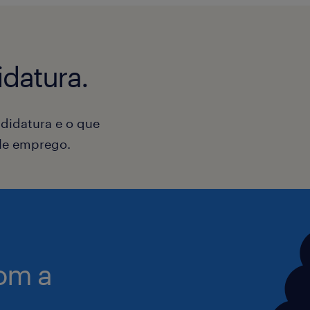
(registos, certidões);
Domínio fluente da língua ingles
Análise jurídica de matérias de di
Conhecimento de outras línguas s
datura.
(societário, obrigações de direito c
Intervenção em processos de audit
didatura e o que
com identificação de riscos e el
ele emprego.
respetivos relatórios;
Contencioso civil e societário nas
matérias.
om a