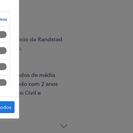
ivos
 de negócio da Randstad
ializado.
e Advogados de média
m Advogado com 2 anos
 Direito Civil e
Lisboa.
todos