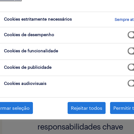
go
Cookies estritamente necessários
Sempre at
Cookies de desempenho
A Randstad Professional é a unidade
que se dedica ao recrutamento espec
Cookies de funcionalidade
Cookies de publicidade
O nosso Cliente é uma Sociedade d
Cookies audiovisuais
dimensão, que pretende recrutar u
experiência pós-agregação nas área de
Societário, para o seu escritório em 
irmar seleção
Rejeitar todos
Permitir 
responsabilidades chave