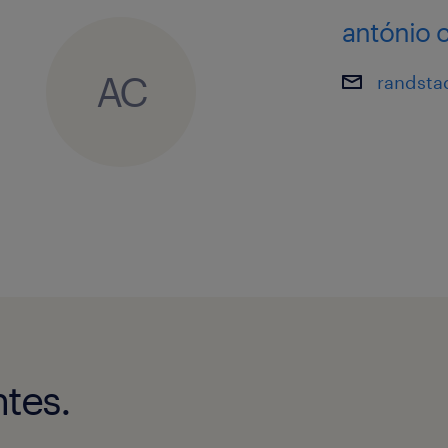
antónio 
AC
randsta
tes.