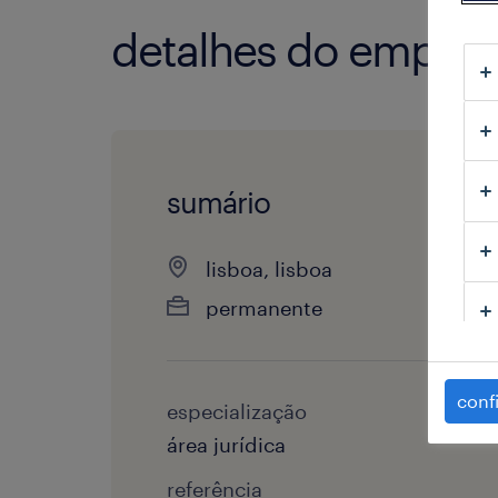
detalhes do empre
sumário
lisboa, lisboa
permanente
conf
especialização
área jurídica
referência