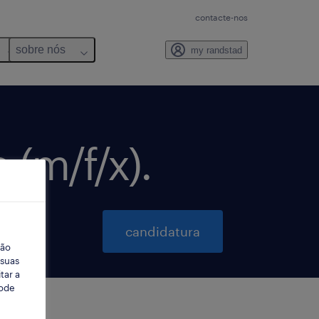
contacte-nos
sobre nós
my randstad
 (m/f/x).
candidatura
ção
 suas
tar a
Pode