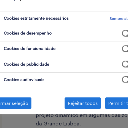
go
Cookies estritamente necessários
Sempre at
Cookies de desempenho
A Missão: Dominar a Arte da Cafetar
Cookies de funcionalidade
Se tens paixão pela área, energia co
Cookies de publicidade
dominar todas as vertentes da opera
Cookies audiovisuais
alto nível, esta é a tua oportunidade!
irmar seleção
Rejeitar todos
Permitir 
Procuramos Operadores de Cafetaria/
projeto dinâmico em algumas das z
da Grande Lisboa.