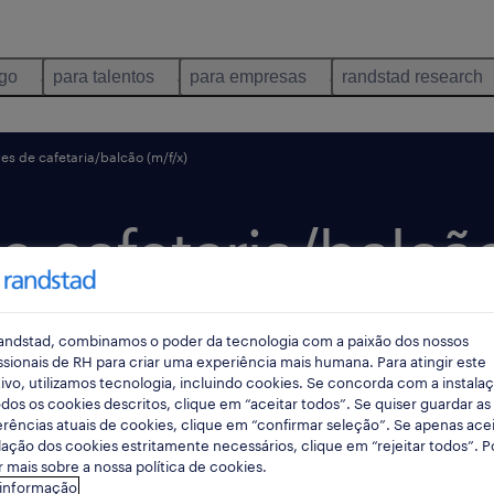
ego
para talentos
para empresas
randstad research
s de cafetaria/balcão (m/f/x)
 cafetaria/balcão
andstad, combinamos o poder da tecnologia com a paixão dos nossos
 dias
data limite 25 agosto 2026
ssionais de RH para criar uma experiência mais humana. Para atingir este
ivo, utilizamos tecnologia, incluindo cookies. Se concorda com a instala
dos os cookies descritos, clique em “aceitar todos”. Se quiser guardar as
rências atuais de cookies, clique em “confirmar seleção”. Se apenas acei
lação dos cookies estritamente necessários, clique em “rejeitar todos”. 
 mais sobre a nossa política de cookies.
 informação