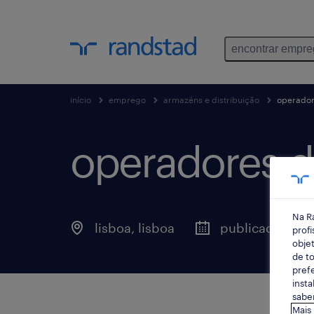
encontrar empr
início
emprego
armazéns e distribuição
operadore
operadores de
Na R
lisboa, lisboa
publicado há 2
profi
objet
de to
prefe
insta
saber
Mais