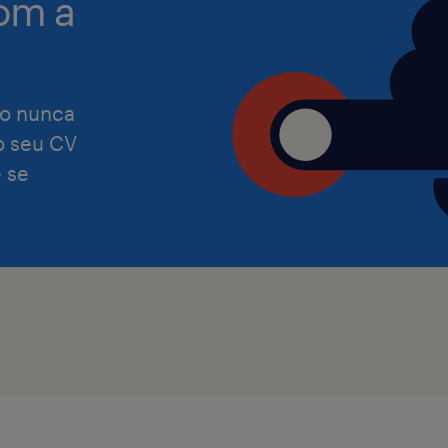
om a
A Randstad tem a missão de se torna
o nunca
equitativa e especializada de talento
 o seu CV
e, por isso, reiteramos que damos as
 se
pessoas com as mais diversas capac
experiências. Assumimos o compromi
que o nosso processo de recrutamen
satisfaça as necessidades de todas a
Preocupamo-nos com a igualdade de
independentemente de etnia, cor, reli
orientação sexual, identidade de gén
nacionalidade, idade, informações ge