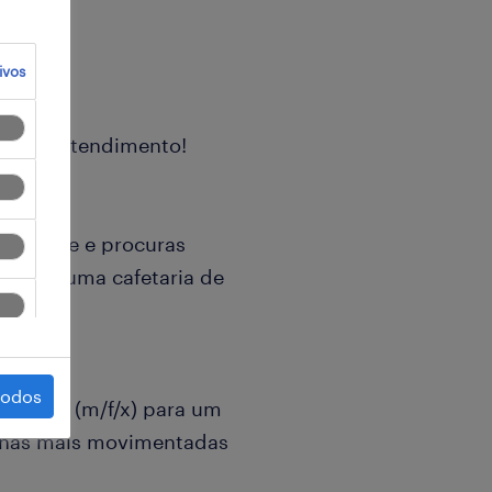
ivos
ia e do Atendimento!
ntagiante e procuras
ção de uma cafetaria de
todos
Balcão (m/f/x) para um
onas mais movimentadas