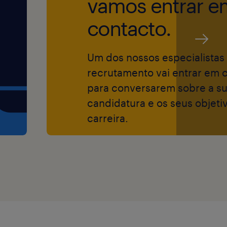
vamos entrar e
contacto.
r a empresa mais
Um dos nossos especialistas
s a nível mundial
recrutamento vai entrar em 
 boas-vindas a
para conversarem sobre a s
idades e
candidatura e os seus objeti
sso de garantir
carreira.
to e contratação
s pessoas.
 oportunidades,
gião, sexo,
ero,
néticas,