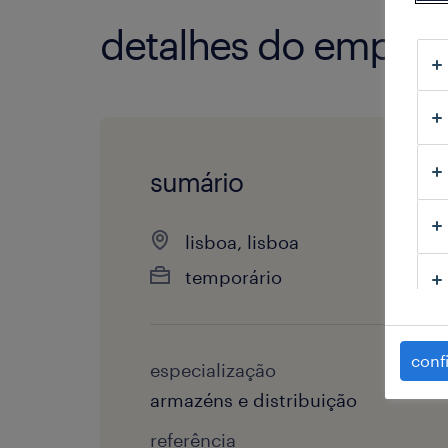
detalhes do empre
sumário
lisboa, lisboa
temporário
conf
especialização
armazéns e distribuição
referência