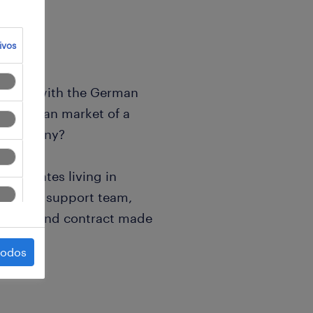
ivos
to work with the German
he German market of a
s company?
andidates living in
customer support team,
unities and contract made
todos