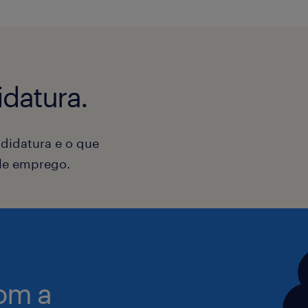
Transportation Allowance: €20/m
Health Insurance.
datura.
Hybrid model of work: Three days 
(after the initial 6 months, which
didatura e o que
ele emprego.
Schedule: 8 rotating hours daily
Saturday, between 7:00 AM and 
Days Off: Sunday and one rotatin
om a
Location: Lisbon or Porto