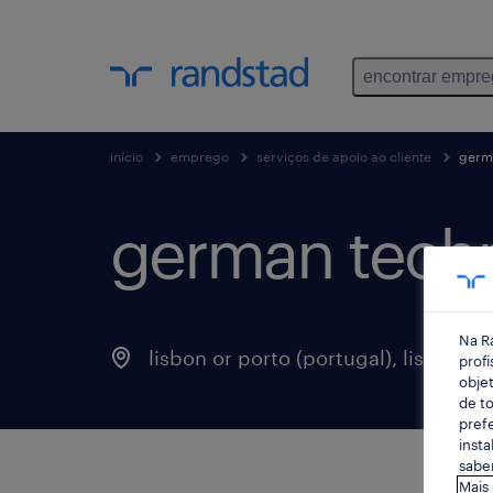
encontrar empr
início
emprego
serviços de apoio ao cliente
germa
german techn
Na R
lisbon or porto (portugal), lisboa
profi
objet
de to
prefe
insta
saber
Mais