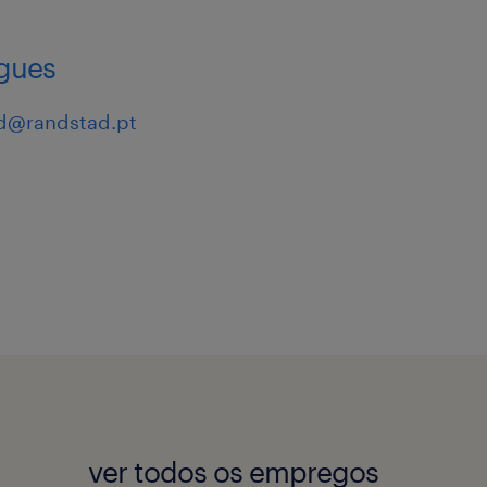
 consultants know.
igues
d@randstad.pt
ver todos os empregos