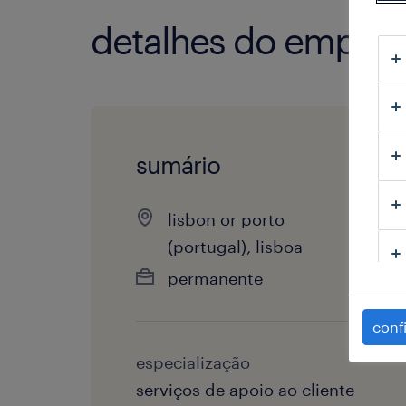
detalhes do empre
sumário
lisbon or porto
(portugal), lisboa
permanente
conf
especialização
serviços de apoio ao cliente