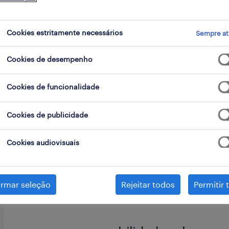
go
Cookies estritamente necessários
Sempre at
Cookies de desempenho
Are you looking for an opportunity 
language, helping customers from t
Cookies de funcionalidade
grand european telecommunication
Cookies de publicidade
We are looking for German speaking c
Cookies audiovisuais
Lisbon or Porto, to join a technical 
with excellent career growth opport
directly by the company.
irmar seleção
Rejeitar todos
Permitir 