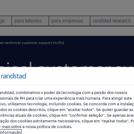
ego
para talentos
para empresas
randstad research
n technical customer support (m/f/x)
ical customer sup
andstad, combinamos o poder da tecnologia com a paixão dos nossos
publicado hoje
termina hoje
ssionais de RH para criar uma experiência mais humana. Para atingir este
ivo, utilizamos tecnologia, incluindo cookies. Se concorda com a instala
dos os cookies descritos, clique em “aceitar todos”. Se quiser guardar as
rências atuais de cookies, clique em “confirmar seleção”. Se apenas acei
lação dos cookies estritamente necessários, clique em “rejeitar todos”. 
 mais sobre a nossa política de cookies.
 informação