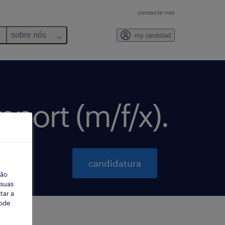
contacte-nos
sobre nós
my randstad
port (m/f/x).
candidatura
ção
 suas
tar a
Pode