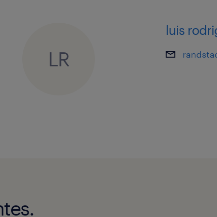
don't hesitate to let our recruitment
luis rodr
LR
randsta
Interested?
Apply now!
tes.