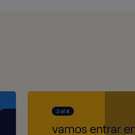
onth.
at the office
 are in-person).
, Monday to
8:00 PM.
g day.
2 of 8
vamos entrar e