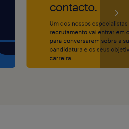
contacto.
Um dos nossos especialistas
recrutamento vai entrar em 
para conversarem sobre a s
candidatura e os seus objeti
 most equitable
carreira.
e world, so we
h a wide range of
ted to ensuring
ess meets the
 to make your
table, please