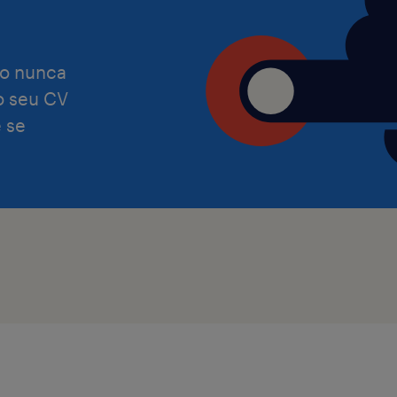
o nunca
 o seu CV
 se
Randstad's mission is to become the
and specialised talent company in th
reiterate that we welcome people wit
skills and experience. We are commit
that our recruitment and hiring proc
needs of all people.
If you need to make any adjustments
application or interview more comfor