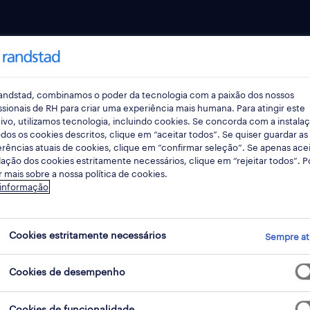
talentos
para empresas
as
trabalho temporário
andstad, combinamos o poder da tecnologia com a paixão dos nossos
ssionais de RH para criar uma experiência mais humana. Para atingir este
e carreira
outsourcing
ivo, utilizamos tecnologia, incluindo cookies. Se concorda com a instala
dos os cookies descritos, clique em “aceitar todos”. Se quiser guardar as
lder
inhouse services
rências atuais de cookies, clique em “confirmar seleção”. Se apenas acei
lação dos cookies estritamente necessários, clique em “rejeitar todos”. 
tos
career counseling
 mais sobre a nossa política de cookies.
 informação
recrutamento e seleção
assessment & developmen
tad research
Cookies estritamente necessários
ferramentas digitais
Sempre at
er brand research
pedido de contacto
onitor
Cookies de desempenho
pedido de proposta
 trends
Cookies de funcionalidade