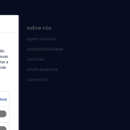
sobre nós
quem somos
sustentabilidade
ção
 suas
notícias
tar a
Pode
onde estamos
contactos
t
ivos