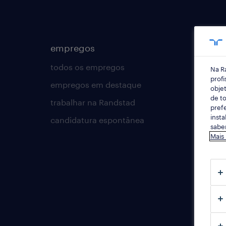
empregos
para 
todos os empregos
carreir
Na R
profi
empregos em destaque
dicas d
objet
de to
trabalhar na Randstad
cv bui
prefe
insta
candidatura espontânea
contac
saber
Mais
rands
employ
workm
talent