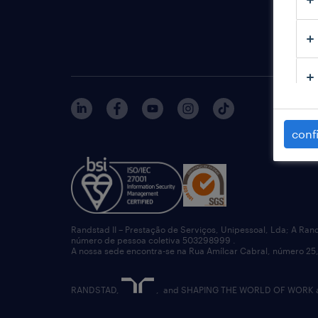
o impac
estudo
conf
Randstad II – Prestação de Serviços, Unipessoal, Lda; A Ran
número de pessoa coletiva 503298999 .
A nossa sede encontra-se na Rua Amílcar Cabral, número 25,
RANDSTAD,
, and SHAPING THE WORLD OF WORK are