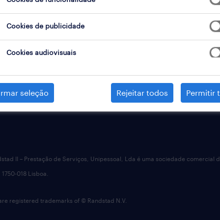
to da inteligência artificial
 contact centers
Cookies de publicidade
Cookies audiovisuais
irmar seleção
Rejeitar todos
Permitir 
dstad II – Prestação de Serviços, Unipessoal, Lda é uma sociedade comercial 
 1750-018 Lisboa.
 registered trademarks of © Randstad N.V.