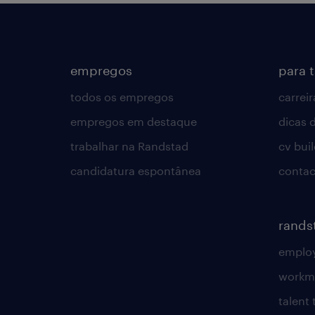
empregos
para 
todos os empregos
carreir
empregos em destaque
dicas d
trabalhar na Randstad
cv bui
candidatura espontânea
contac
rands
employ
workm
talent