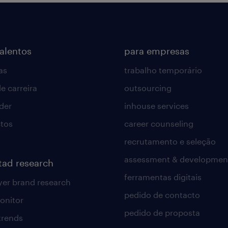
talentos
para empresas
as
trabalho temporário
e carreira
outsourcing
lder
inhouse services
tos
career counseling
recrutamento e seleção
assessment & developmen
tad research
ferramentas digitais
er brand research
pedido de contacto
onitor
pedido de proposta
 trends