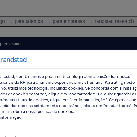
ego
para talentos
para empresas
randstad research
permanente
pes
andstad, combinamos o poder da tecnologia com a paixão dos nossos
ssionais de RH para criar uma experiência mais humana. Para atingir este
ivo, utilizamos tecnologia, incluindo cookies. Se concorda com a instala
dos os cookies descritos, clique em “aceitar todos”. Se quiser guardar as
rências atuais de cookies, clique em “confirmar seleção”. Se apenas acei
lação dos cookies estritamente necessários, clique em “rejeitar todos”. 
 mais sobre a nossa política de cookies.
 informação
mpregos disponíveis em Lisboa, Lisboa