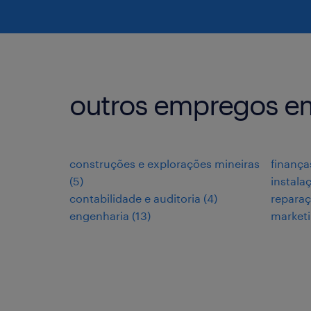
outros empregos e
construções e explorações mineiras
finança
(
5
)
instala
contabilidade e auditoria
(
4
)
repara
engenharia
(
13
)
market