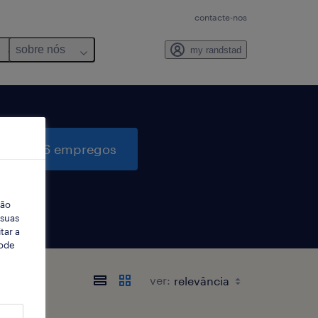
contacte-nos
sobre nós
my randstad
quisar 6 empregos
ção
 suas
tar a
Pode
ver: