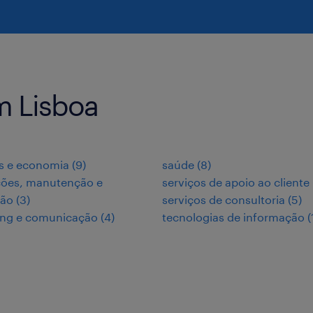
m Lisboa
s e economia
(
9
)
saúde
(
8
)
ções, manutenção e
serviços de apoio ao cliente
ção
(
3
)
serviços de consultoria
(
5
)
ing e comunicação
(
4
)
tecnologias de informação
(