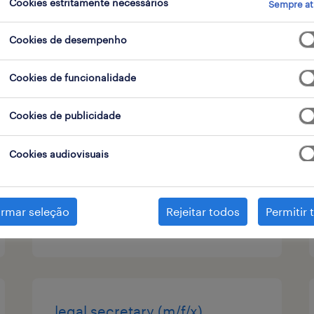
Cookies estritamente necessários
Sempre at
tipo de contrato
1
Cookies de desempenho
Cookies de funcionalidade
advogado | público e
administrativo (m/f/x)
Cookies de publicidade
lisboa, lisboa
Cookies audiovisuais
permanente
irmar seleção
Rejeitar todos
Permitir 
publicado em 6 agosto 2026
legal secretary (m/f/x)