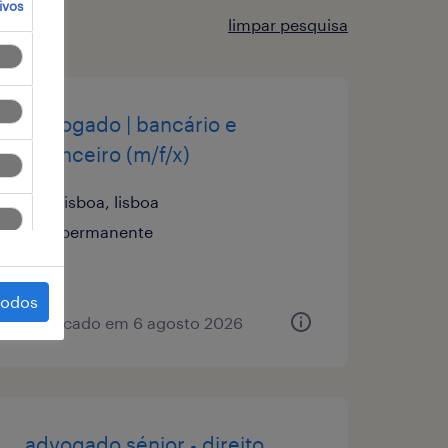
ivos
limpar pesquisa
advogado | bancário e
financeiro (m/f/x)
lisboa, lisboa
permanente
todos
publicado em 6 agosto 2026
advogado sénior - direito