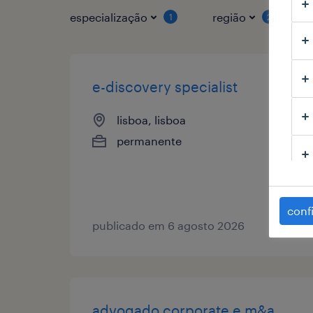
especialização
região
1
2
e-discovery specialist
lisboa, lisboa
permanente
conf
publicado em 6 agosto 2026
advogado corporate e m&a