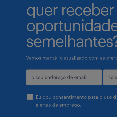
quer receber
oportunidad
semelhantes
Vamos mantê-lo atualizado com as ofert
enviar
Eu dou consentimento para o uso d
alertas de emprego.