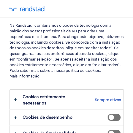
my randst
Na Randstad, combinamos o poder da tecnologia com a
lisboa
paixão dos nossos profissionais de RH para criar uma
experiência mais humana. Para atingir este objetivo, utilizamos
tecnologia, incluindo cookies. Se concorda com a instalação
de todos os cookies descritos, clique em “aceitar todos”. Se
quiser guardar as suas preferências atuais de cookies, clique
em “confirmar seleção”. Se apenas aceitar a instalação dos
cookies estritamente necessários, clique em “rejeitar todos”.
Pode saber mais sobre a nossa política de cookies.
Mais informação
Cookies estritamente
Sempre ativos
16 Permanente Tecnologias de informação
necessários
empregos disponíveis em Lisboa, Lisboa
Cookies de desempenho
filter
4