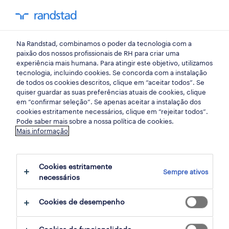
my randst
Na Randstad, combinamos o poder da tecnologia com a
lisboa
paixão dos nossos profissionais de RH para criar uma
experiência mais humana. Para atingir este objetivo, utilizamos
tecnologia, incluindo cookies. Se concorda com a instalação
de todos os cookies descritos, clique em “aceitar todos”. Se
quiser guardar as suas preferências atuais de cookies, clique
em “confirmar seleção”. Se apenas aceitar a instalação dos
cookies estritamente necessários, clique em “rejeitar todos”.
Pode saber mais sobre a nossa política de cookies.
Mais informação
Cookies estritamente
Sempre ativos
3 Permanente Instalações, manutenção e
necessários
reparação empregos disponíveis em Lisboa,
Cookies de desempenho
Lisboa