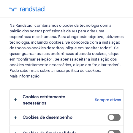
my randst
Na Randstad, combinamos o poder da tecnologia com a
lisboa
paixão dos nossos profissionais de RH para criar uma
experiência mais humana. Para atingir este objetivo, utilizamos
tecnologia, incluindo cookies. Se concorda com a instalação
de todos os cookies descritos, clique em “aceitar todos”. Se
quiser guardar as suas preferências atuais de cookies, clique
em “confirmar seleção”. Se apenas aceitar a instalação dos
cookies estritamente necessários, clique em “rejeitar todos”.
Pode saber mais sobre a nossa política de cookies.
Mais informação
Cookies estritamente
Sempre ativos
9 Permanente Vendas, comercial empregos
necessários
disponíveis em Lisboa, Lisboa
Cookies de desempenho
filter
4