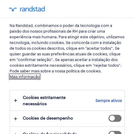
my randst
Na Randstad, combinamos o poder da tecnologia com a
vendas, comercial
paixão dos nossos profissionais de RH para criar uma
experiência mais humana. Para atingir este objetivo, utilizamos
tecnologia, incluindo cookies. Se concorda com a instalação
de todos os cookies descritos, clique em “aceitar todos”. Se
quiser guardar as suas preferências atuais de cookies, clique
em “confirmar seleção”. Se apenas aceitar a instalação dos
cookies estritamente necessários, clique em “rejeitar todos”.
Pode saber mais sobre a nossa política de cookies.
Mais informação
Cookies estritamente
Sempre ativos
21 remote vendas, comercial jobs found for
necessários
you
Cookies de desempenho
filter
3