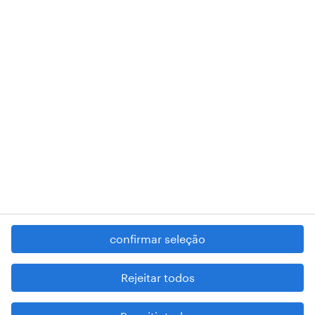
018 Lisboa.
RANDSTAD,
, and SHAPING THE WORLD OF WORK are
registered trademarks of © Randstad N.V.
contacte-nos
termos e condições
política de privacidade
regime geral da prevenção da corrupção
denúncia de má conduta
confirmar seleção
reportar problemas de segurança
cookies
Rejeitar todos
mapa do site