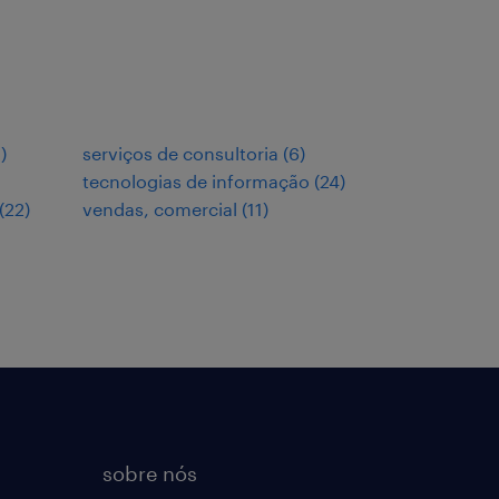
3
)
serviços de consultoria
(
6
)
tecnologias de informação
(
24
)
(
22
)
vendas, comercial
(
11
)
sobre nós