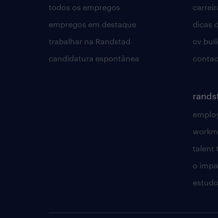
todos os empregos
carreir
empregos em destaque
dicas d
trabalhar na Randstad
cv bui
candidatura espontânea
contac
rands
employ
workm
talent
o impac
estudo