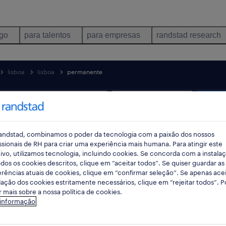
ego
para talentos
para empresas
randstad research
lisboa
lisboa
permanente
pes
andstad, combinamos o poder da tecnologia com a paixão dos nossos
ssionais de RH para criar uma experiência mais humana. Para atingir este
ivo, utilizamos tecnologia, incluindo cookies. Se concorda com a instala
dos os cookies descritos, clique em “aceitar todos”. Se quiser guardar as
rências atuais de cookies, clique em “confirmar seleção”. Se apenas acei
lação dos cookies estritamente necessários, clique em “rejeitar todos”. 
 mais sobre a nossa política de cookies.
explorações mineiras empregos dispon
 informação