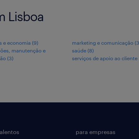
m Lisboa
s e economia
(
9
)
marketing e comunicação
(
ções, manutenção e
saúde
(
8
)
ção
(
3
)
serviços de apoio ao cliente
talentos
para empresas