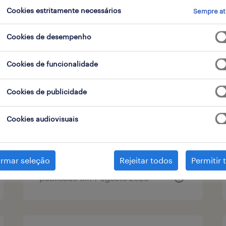
Cookies estritamente necessários
Sempre at
tipo de contrato
1
Cookies de desempenho
Cookies de funcionalidade
site manager (m/f/x) - europa
Cookies de publicidade
lisboa, lisboa
permanente
Cookies audiovisuais
irmar seleção
Rejeitar todos
Permitir 
publicado em 7 agosto 2026