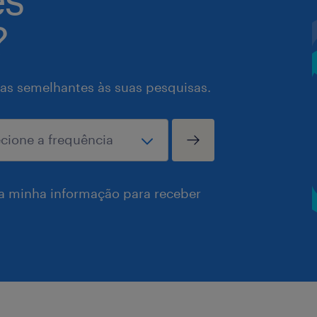
?
as semelhantes às suas pesquisas.
a minha informação para receber