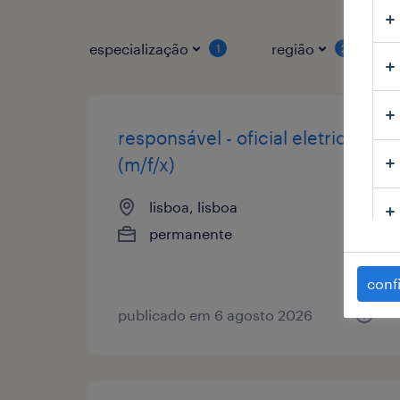
especialização
região
1
2
responsável - oficial eletricista
(m/f/x)
lisboa, lisboa
permanente
conf
publicado em 6 agosto 2026