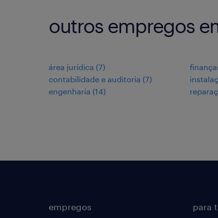
outros empregos e
área jurídica
(
7
)
finança
contabilidade e auditoria
(
7
)
instala
engenharia
(
14
)
repara
empregos
para 