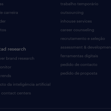
as
trabalho temporário
e carreira
outsourcing
lder
inhouse services
tos
career counseling
recrutamento e seleção
assessment & developmen
tad research
ferramentas digitais
er brand research
pedido de contacto
onitor
pedido de proposta
 trends
to da inteligência artificial
 contact centers