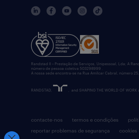
Randstad II – Prestação de Serviços, Unipessoal, Lda; A Ran
número de pessoa coletiva 503298999 .
A nossa sede encontra-se na Rua Amílcar Cabral, número 25,
RANDSTAD,
, and SHAPING THE WORLD OF WORK are
contacte-nos
termos e condições
polí
reportar problemas de segurança
cookies