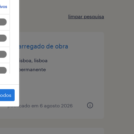
ivos
limpar pesquisa
encarregado de obra
lisboa, lisboa
permanente
todos
publicado em 6 agosto 2026