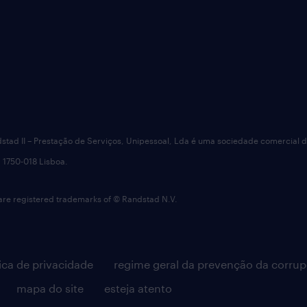
dstad II – Prestação de Serviços, Unipessoal, Lda é uma sociedade comercial 
 1750-018 Lisboa.
 registered trademarks of © Randstad N.V.
tica de privacidade
regime geral da prevenção da corru
mapa do site
esteja atento