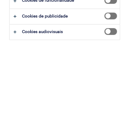
Cookies de funcionalidade
advogado sénior - direito laboral
Cookies de publicidade
lisboa, lisboa
permanente
Cookies audiovisuais
publicado em 6 agosto 2026
advogado - contencioso de cobranças
porto, lisboa
permanente