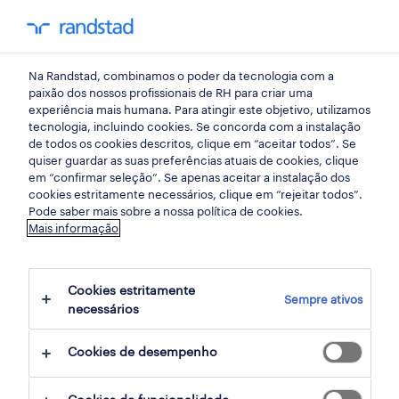
my randst
Na Randstad, combinamos o poder da tecnologia com a
área jurídica
paixão dos nossos profissionais de RH para criar uma
experiência mais humana. Para atingir este objetivo, utilizamos
tecnologia, incluindo cookies. Se concorda com a instalação
de todos os cookies descritos, clique em “aceitar todos”. Se
quiser guardar as suas preferências atuais de cookies, clique
em “confirmar seleção”. Se apenas aceitar a instalação dos
cookies estritamente necessários, clique em “rejeitar todos”.
Pode saber mais sobre a nossa política de cookies.
Mais informação
Cookies estritamente
Sempre ativos
8 remote área jurídica jobs found for you
necessários
Cookies de desempenho
filter
3