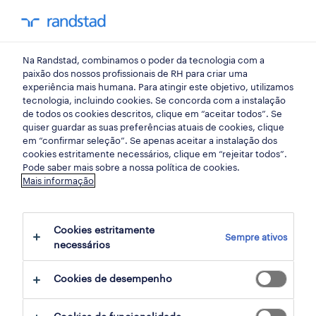
my randst
Na Randstad, combinamos o poder da tecnologia com a
emprego
paixão dos nossos profissionais de RH para criar uma
experiência mais humana. Para atingir este objetivo, utilizamos
tecnologia, incluindo cookies. Se concorda com a instalação
de todos os cookies descritos, clique em “aceitar todos”. Se
quiser guardar as suas preferências atuais de cookies, clique
em “confirmar seleção”. Se apenas aceitar a instalação dos
cookies estritamente necessários, clique em “rejeitar todos”.
receber alertas de emprego para esta
Pode saber mais sobre a nossa política de cookies.
Mais informação
pesquisa
Cookies estritamente
Sempre ativos
70 ofertas disponíveis em Call Center
necessários
Cookies de desempenho
filter