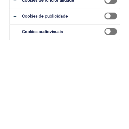
Cookies de funcionalidade
operador de call center (m/f/x)
Cookies de publicidade
funchal, madeira
temporário
Cookies audiovisuais
publicado em 7 agosto 2026
assistente apoio técnico
portugal, lisboa
contrato