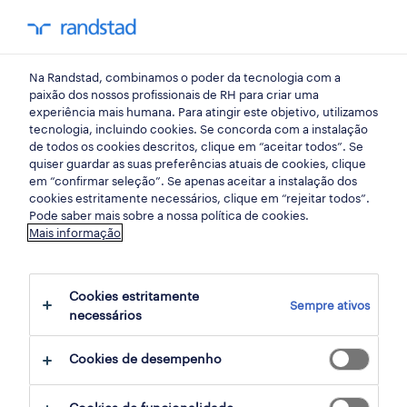
my randst
Na Randstad, combinamos o poder da tecnologia com a
call center
paixão dos nossos profissionais de RH para criar uma
experiência mais humana. Para atingir este objetivo, utilizamos
tecnologia, incluindo cookies. Se concorda com a instalação
de todos os cookies descritos, clique em “aceitar todos”. Se
quiser guardar as suas preferências atuais de cookies, clique
em “confirmar seleção”. Se apenas aceitar a instalação dos
cookies estritamente necessários, clique em “rejeitar todos”.
receber alertas de emprego para esta
Pode saber mais sobre a nossa política de cookies.
Mais informação
pesquisa
Cookies estritamente
Sempre ativos
9 Temporário oportunidades encontradas
necessários
para ti
Cookies de desempenho
filter
1