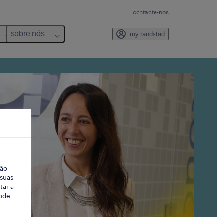
contacte-nos
sobre nós
my randstad
ção
 suas
tar a
Pode