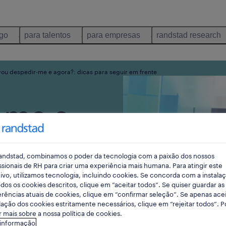
ego
para talentos
para empresas
randstad research
ou despedir-me e agora?: dicas para seguir em frente
-me e
 para
andstad, combinamos o poder da tecnologia com a paixão dos nossos
nte
ssionais de RH para criar uma experiência mais humana. Para atingir este
ivo, utilizamos tecnologia, incluindo cookies. Se concorda com a instala
dos os cookies descritos, clique em “aceitar todos”. Se quiser guardar as
rências atuais de cookies, clique em “confirmar seleção”. Se apenas acei
lação dos cookies estritamente necessários, clique em “rejeitar todos”. 
 mais sobre a nossa política de cookies.
 informação