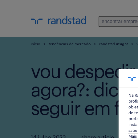
encontrar empr
início
tendências de mercado
randstad insight
v
vou despedir
agora?: dicas
Na R
seguir em fre
profi
objet
de to
prefe
insta
saber
14 julho 2023
share article:
Mais