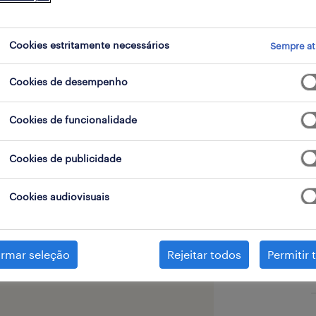
Cookies estritamente necessários
Sempre at
Cookies de desempenho
Cookies de funcionalidade
des! Cliché, não é? Mas a
al.
Cookies de publicidade
Cookies audiovisuais
r de emprego?
irmar seleção
Rejeitar todos
Permitir 