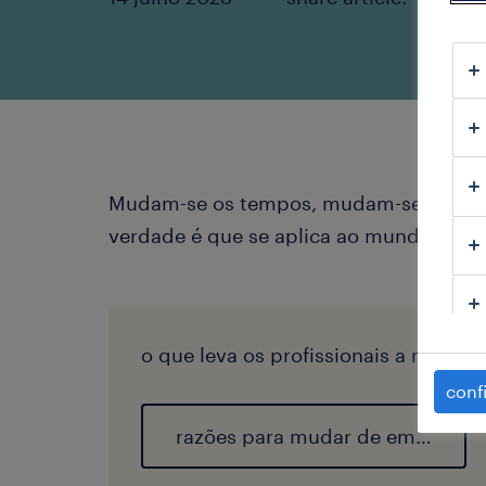
Mudam-se os tempos, mudam-se as vonta
verdade é que se aplica ao mundo labor
o que leva os profissionais a muda
conf
razões para mudar de emprego