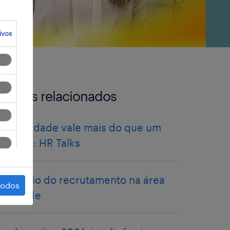
ivos
artigos relacionados
Flexibilidade vale mais do que um
salário?: HR Talks
o desafio do recrutamento na área
todos
da saúde