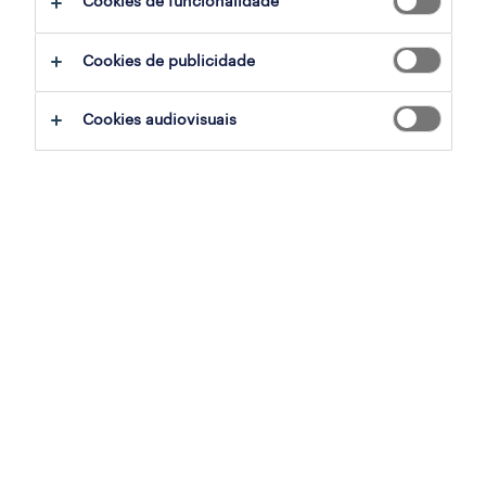
Cookies de funcionalidade
para dia mais complexo, elevando o desafio a
um nível superior.
Cookies de publicidade
Quando nos chega um pedido de um cliente
Cookies audiovisuais
verificamos o que é pretendido e iniciamos a
intensiva triagem de Cvs que é o primeiro
contacto que temos com os candidatos,
nesta fase deparamo-nos com um número
considerável de pessoas que se candidatam
sem lerem o anúncio na íntegra de forma a
validarem se o mesmo corresponde ao que
procuram, ou pessoas que por um ou outro
motivo concorrem a todas as oportunidades,
o que leva a que tenhamos um trabalho
redobrado em perceber na realidade quem é