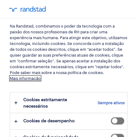
my randst
Na Randstad, combinamos o poder da tecnologia com a
randstad insight
paixão dos nossos profissionais de RH para criar uma
experiência mais humana. Para atingir este objetivo, utilizamos
tecnologia, incluindo cookies. Se concorda com a instalação
o desafio do recrutamento
de todos os cookies descritos, clique em “aceitar todos”. Se
quiser guardar as suas preferências atuais de cookies, clique
na área da saúde
em “confirmar seleção”. Se apenas aceitar a instalação dos
cookies estritamente necessários, clique em “rejeitar todos”.
Pode saber mais sobre a nossa política de cookies.
29 fevereiro 2024
Mais informação
share article:
Cookies estritamente
Sempre ativos
necessários
Cookies de desempenho
Nos dias de hoje fazer recrutamento é um
desafio. Na área da saúde torna-se de dia