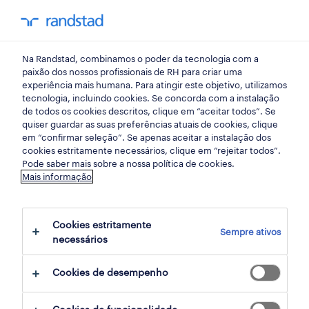
my randst
Na Randstad, combinamos o poder da tecnologia com a
mercado do trabalho
paixão dos nossos profissionais de RH para criar uma
experiência mais humana. Para atingir este objetivo, utilizamos
tecnologia, incluindo cookies. Se concorda com a instalação
como a IA pode
de todos os cookies descritos, clique em “aceitar todos”. Se
quiser guardar as suas preferências atuais de cookies, clique
revolucionar o setor da
em “confirmar seleção”. Se apenas aceitar a instalação dos
cookies estritamente necessários, clique em “rejeitar todos”.
saúde
Pode saber mais sobre a nossa política de cookies.
Mais informação
02 setembro 2020
Cookies estritamente
share article:
Sempre ativos
necessários
Cookies de desempenho
Prevê-se que até 2030 a economia global