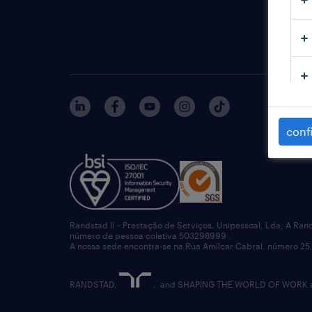
o impac
estudo
conf
Randstad II – Prestação de Serviços, Unipessoal, Lda; A Ran
número de pessoa coletiva 503298999 .
A nossa sede encontra-se na Rua Amílcar Cabral, número 25,
RANDSTAD,
, and SHAPING THE WORLD OF WORK are