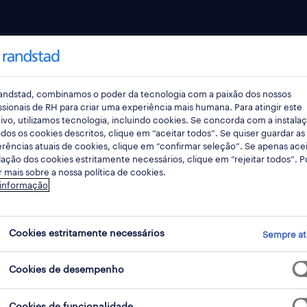
talentos
para empresas
as
trabalho temporário
andstad, combinamos o poder da tecnologia com a paixão dos nossos
ssionais de RH para criar uma experiência mais humana. Para atingir este
e carreira
outsourcing
ivo, utilizamos tecnologia, incluindo cookies. Se concorda com a instala
dos os cookies descritos, clique em “aceitar todos”. Se quiser guardar as
lder
inhouse services
rências atuais de cookies, clique em “confirmar seleção”. Se apenas acei
lação dos cookies estritamente necessários, clique em “rejeitar todos”. 
tos
career counseling
 mais sobre a nossa política de cookies.
 informação
recrutamento e seleção
assessment & developmen
tad research
Cookies estritamente necessários
ferramentas digitais
Sempre at
er brand research
pedido de contacto
onitor
Cookies de desempenho
pedido de proposta
 trends
Cookies de funcionalidade