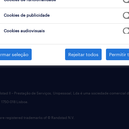
to da inteligência artificial
 contact centers
Cookies de publicidade
Cookies audiovisuais
irmar seleção
Rejeitar todos
Permitir 
dstad II – Prestação de Serviços, Unipessoal, Lda é uma sociedade comercial 
 1750-018 Lisboa.
 registered trademarks of © Randstad N.V.