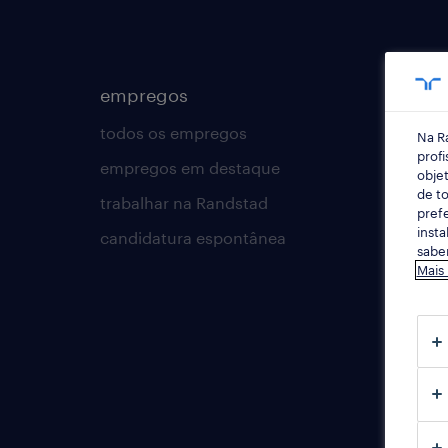
empregos
para 
todos os empregos
carreir
Na R
profi
empregos em destaque
dicas d
objet
de to
trabalhar na Randstad
cv bui
prefe
insta
candidatura espontânea
contac
saber
Mais
rands
employ
workm
talent