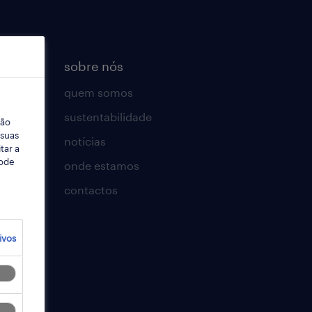
sobre nós
quem somos
sustentabilidade
ção
 suas
notícias
tar a
Pode
onde estamos
contactos
t
ivos