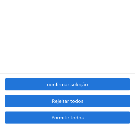
RANDSTAD,
, and SHAPING THE WORLD OF WORK are
registered trademarks of © Randstad N.V.
contacte-nos
termos e condições
política de privacidade
regime geral da prevenção da corrupção
denúncia de má conduta
confirmar seleção
reportar problemas de segurança
cookies
Rejeitar todos
mapa do site
Permitir todos
esteja atento