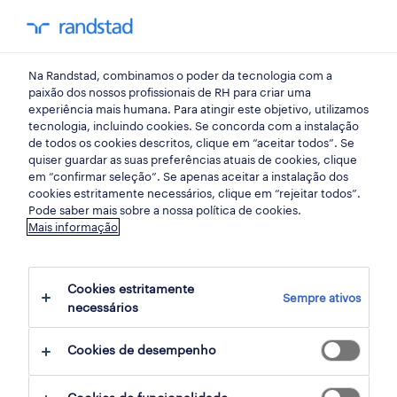
my randst
Na Randstad, combinamos o poder da tecnologia com a
início
paixão dos nossos profissionais de RH para criar uma
experiência mais humana. Para atingir este objetivo, utilizamos
tecnologia, incluindo cookies. Se concorda com a instalação
de todos os cookies descritos, clique em “aceitar todos”. Se
quiser guardar as suas preferências atuais de cookies, clique
em “confirmar seleção”. Se apenas aceitar a instalação dos
cookies estritamente necessários, clique em “rejeitar todos”.
Pode saber mais sobre a nossa política de cookies.
Mais informação
não foram encontrados resultados
Cookies estritamente
Sempre ativos
necessários
Não encontrámos resultados para a sua
pesquisa. Experimente alterar os seus
Cookies de desempenho
critérios de filtragem para obter mais
resultados. As seguintes acções podem