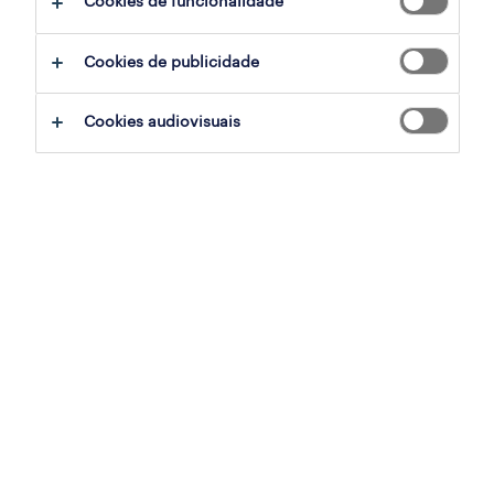
Cookies de funcionalidade
ajudar:
Cookies de publicidade
experimente remover alguns dos filtros
Cookies audiovisuais
que aplicou.
já experientou pesquisar por uma região
específica? Considere expandir a
distância até ao local de emprego.
altere a função ou palavras-chave e
verifique se foi escrito correctamente.