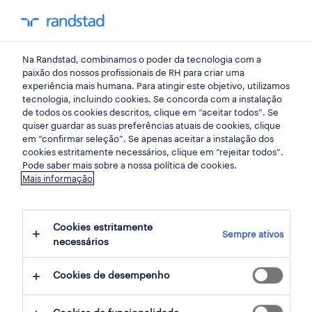
my randst
Na Randstad, combinamos o poder da tecnologia com a
início
paixão dos nossos profissionais de RH para criar uma
experiência mais humana. Para atingir este objetivo, utilizamos
tecnologia, incluindo cookies. Se concorda com a instalação
de todos os cookies descritos, clique em “aceitar todos”. Se
quiser guardar as suas preferências atuais de cookies, clique
em “confirmar seleção”. Se apenas aceitar a instalação dos
cookies estritamente necessários, clique em “rejeitar todos”.
Pode saber mais sobre a nossa política de cookies.
Mais informação
não foram encontrados resultados
Cookies estritamente
Sempre ativos
necessários
Não encontrámos resultados para a sua
pesquisa. Experimente alterar os seus
Cookies de desempenho
critérios de filtragem para obter mais
resultados. As seguintes acções podem