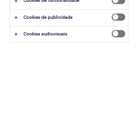
Cookies de funcionalidade
ajudar:
Cookies de publicidade
experimente remover alguns dos filtros
Cookies audiovisuais
que aplicou.
já experientou pesquisar por uma região
específica? Considere expandir a
distância até ao local de emprego.
altere a função ou palavras-chave e
verifique se foi escrito correctamente.