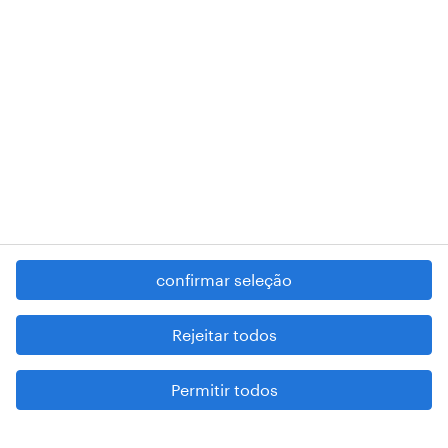
RANDSTAD,
, and SHAPING THE WORLD OF WORK are
registered trademarks of © Randstad N.V.
contacte-nos
termos e condições
política de privacidade
regime geral da prevenção da corrupção
denúncia de má conduta
confirmar seleção
reportar problemas de segurança
cookies
Rejeitar todos
mapa do site
Permitir todos
esteja atento