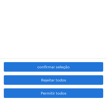
RANDSTAD,
, and SHAPING THE WORLD OF WORK are
registered trademarks of © Randstad N.V.
contacte-nos
termos e condições
política de privacidade
regime geral da prevenção da corrupção
denúncia de má conduta
confirmar seleção
reportar problemas de segurança
cookies
Rejeitar todos
mapa do site
Permitir todos
esteja atento