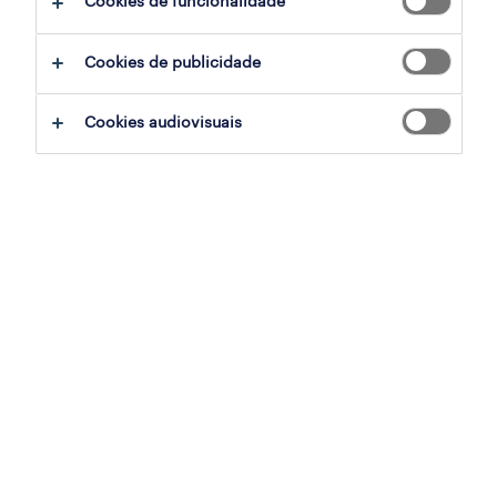
Cookies de funcionalidade
sumário
Cookies de publicidade
porto salvo, lisboa
Cookies audiovisuais
permanente
especialização
construções e explorações mineiras
referência
OTS-2026-179335