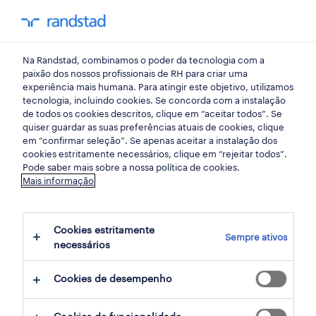
my randst
Na Randstad, combinamos o poder da tecnologia com a
construções e explorações mineiras
paixão dos nossos profissionais de RH para criar uma
experiência mais humana. Para atingir este objetivo, utilizamos
tecnologia, incluindo cookies. Se concorda com a instalação
eletricista (m/f/x).
de todos os cookies descritos, clique em “aceitar todos”. Se
quiser guardar as suas preferências atuais de cookies, clique
em “confirmar seleção”. Se apenas aceitar a instalação dos
cookies estritamente necessários, clique em “rejeitar todos”.
porto salvo, lisboa
Pode saber mais sobre a nossa política de cookies.
Mais informação
publicado hoje
data limite 25 agosto 2026
Cookies estritamente
Sempre ativos
necessários
candidatura
Cookies de desempenho