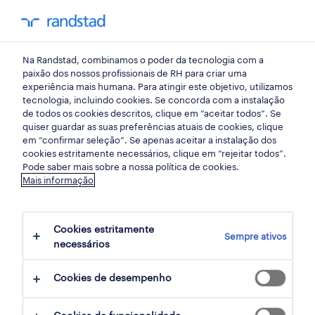
my randst
Na Randstad, combinamos o poder da tecnologia com a
lisbon
paixão dos nossos profissionais de RH para criar uma
experiência mais humana. Para atingir este objetivo, utilizamos
tecnologia, incluindo cookies. Se concorda com a instalação
de todos os cookies descritos, clique em “aceitar todos”. Se
quiser guardar as suas preferências atuais de cookies, clique
em “confirmar seleção”. Se apenas aceitar a instalação dos
cookies estritamente necessários, clique em “rejeitar todos”.
Pode saber mais sobre a nossa política de cookies.
Mais informação
Cookies estritamente
Sempre ativos
4 Permanente Serviços de consultoria
necessários
empregos disponíveis em Lisbon, Lisboa
Cookies de desempenho
filter
3