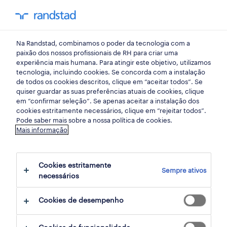
my randst
Na Randstad, combinamos o poder da tecnologia com a
lisbon
paixão dos nossos profissionais de RH para criar uma
experiência mais humana. Para atingir este objetivo, utilizamos
tecnologia, incluindo cookies. Se concorda com a instalação
de todos os cookies descritos, clique em “aceitar todos”. Se
quiser guardar as suas preferências atuais de cookies, clique
em “confirmar seleção”. Se apenas aceitar a instalação dos
cookies estritamente necessários, clique em “rejeitar todos”.
Pode saber mais sobre a nossa política de cookies.
Mais informação
Cookies estritamente
Sempre ativos
23 Permanente Tecnologias de informação
necessários
empregos disponíveis em Lisbon, Lisboa
Cookies de desempenho
filter
3